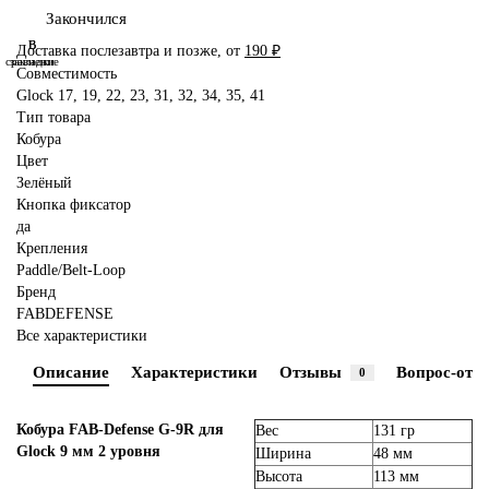
Закончился
В
В
Доставка послезавтра и позже, от
190 ₽
сравнение
закладки
Совместимость
Glock 17, 19, 22, 23, 31, 32, 34, 35, 41
Тип товара
Кобура
Цвет
Зелёный
Кнопка фиксатор
да
Крепления
Paddle/Belt-Loop
Бренд
FABDEFENSE
Все характеристики
Описание
Характеристики
Отзывы
Вопрос-отве
0
Кобура FAB-Defense G-9R для
Вес
131 гр
Glock 9 мм 2 уровня
Ширина
48 мм
Высота
113 мм