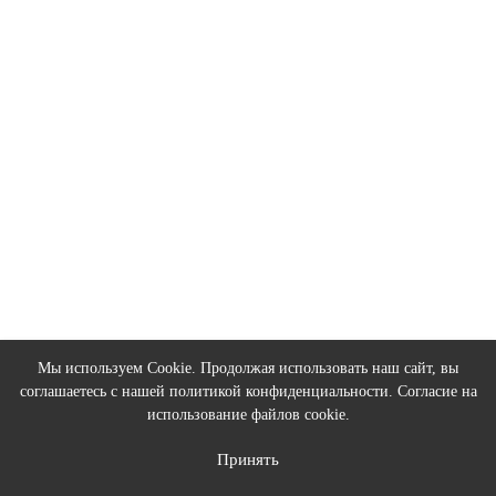
Кобура для Glock 9 мм M1 G-9 LH
Нет в наличии
5200 р
Закончился
Кобура для Glock 9 мм M1 G-9R LH
Нет в наличии
Мы используем Cookie. Продолжая использовать наш сайт, вы
5740 р
соглашаетесь с нашей
политикой конфиденциальности
. Согласие на
использование файлов cookie.
Закончился
Принять