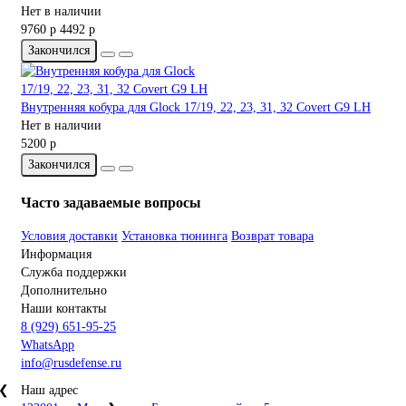
Нет в наличии
9760 р
4492 р
Закончился
Внутренняя кобура для Glock 17/19, 22, 23, 31, 32 Covert G9 LH
Нет в наличии
5200 р
Закончился
Часто задаваемые вопросы
Условия доставки
Установка тюнинга
Возврат товара
Информация
Служба поддержки
Дополнительно
Наши контакты
8 (929) 651-95-25
WhatsApp
info@rusdefense.ru
❮
Наш адрес