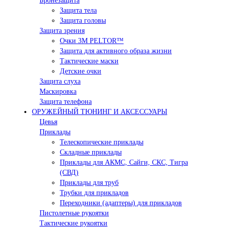
Бронезащита
Защита тела
Защита головы
Защита зрения
Очки 3М PELTOR™
Защита для активного образа жизни
Тактические маски
Детские очки
Защита слуха
Маскировка
Защита телефона
ОРУЖЕЙНЫЙ ТЮНИНГ И АКСЕССУАРЫ
Цевья
Приклады
Телескопические приклады
Складные приклады
Приклады для АКМС, Сайги, СКС, Тигра
(СВД)
Приклады для труб
Трубки для прикладов
Переходники (адаптеры) для прикладов
Пистолетные рукоятки
Тактические рукоятки