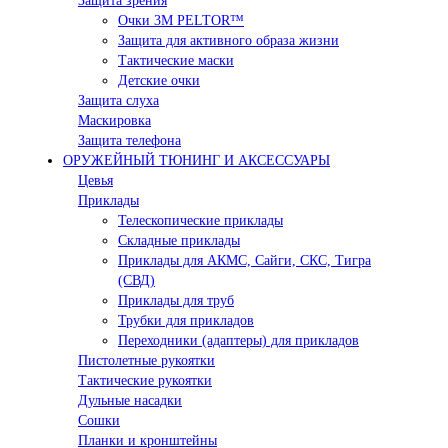
Защита зрения
Очки 3М PELTOR™
Защита для активного образа жизни
Тактические маски
Детские очки
Защита слуха
Маскировка
Защита телефона
ОРУЖЕЙНЫЙ ТЮНИНГ И АКСЕССУАРЫ
Цевья
Приклады
Телескопические приклады
Складные приклады
Приклады для АКМС, Сайги, СКС, Тигра
(СВД)
Приклады для труб
Трубки для прикладов
Переходники (адаптеры) для прикладов
Пистолетные рукоятки
Тактические рукоятки
Дульные насадки
Сошки
Планки и кронштейны