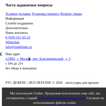
Часто задаваемые вопросы
Условия доставки
Установка тюнинга
Возврат товара
Информация
Служба поддержки
Дополнительно
Наши контакты
8 (929) 651-95-25
WhatsApp
info@rusdefense.ru
❮
Наш адрес
123001, г. Москва, пер. Благовещенский, д. 5
❯
с 10ч до 21ч
без обеда и выходных
РУС ДЕФЕНС | RUS DEFENSE ©
2026 - аксессуары для оружия
Мы используем Cookie. Продолжая использовать наш сайт, вы
соглашаетесь с нашей
политикой конфиденциальности
. Согласие на
использование файлов cookie.