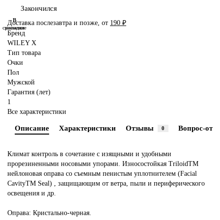
Закончился
В
В
Доставка послезавтра и позже, от
190 ₽
сравнение
закладки
Бренд
WILEY X
Тип товара
Очки
Пол
Мужской
Гарантия (лет)
1
Все характеристики
Описание
Характеристики
Отзывы
Вопрос-отве
0
Климат контроль в сочетание с изящными и удобными
прорезиненными носовыми упорами. Износостойкая TriloidTM
нейлоновая оправа со съемным пенистым уплотнителем (Facial
CavityTM Seal) , защищающим от ветра, пыли и периферического
освещения и др.
Оправа: Кристально-черная.