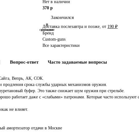
Нет в наличии
370 р
Закончился
В
В
Доставка послезавтра и позже, от
190 ₽
сравнение
закладки
Бренд
Custom-guns
Все характеристики
Вопрос-ответ
Часто задаваемые вопросы
Сайга, Вепрь, АК, СОК.
 и продления срока службы ударных механизмов оружия.
лиуретановый буфер. Это также снижает шум оружия при стрельбе.
рошо работает даже с «слабыми» патронами. Которые часто используют 
икак не влияет.
ный
амортизатор
отдачи
в Москве