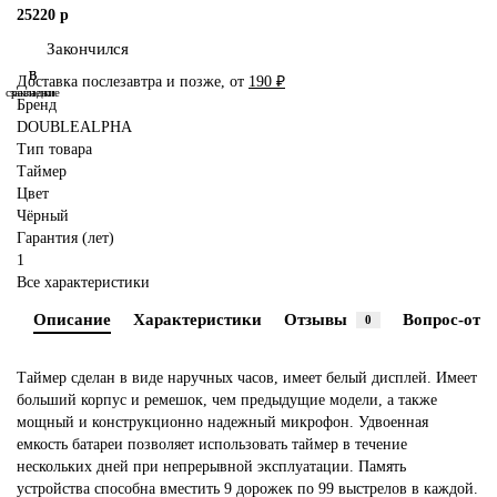
25220 р
Закончился
В
В
Доставка послезавтра и позже, от
190 ₽
сравнение
закладки
Бренд
DOUBLEALPHA
Тип товара
Таймер
Цвет
Чёрный
Гарантия (лет)
1
Все характеристики
Описание
Характеристики
Отзывы
Вопрос-отве
0
Таймер сделан в виде наручных часов, имеет белый дисплей. Имеет
больший корпус и ремешок, чем предыдущие модели, а также
мощный и конструкционно надежный микрофон. Удвоенная
емкость батареи позволяет использовать таймер в течение
нескольких дней при непрерывной эксплуатации. Память
устройства способна вместить 9 дорожек по 99 выстрелов в каждой.