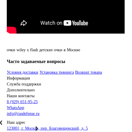
очки
wiley
x
flash
детские
очки
в Москве
Часто задаваемые вопросы
Условия доставки
Установка тюнинга
Возврат товара
Информация
Служба поддержки
Дополнительно
Наши контакты
8 (929) 651-95-25
WhatsApp
info@rusdefense.ru
❮
Наш адрес
123001, г. Москва, пер. Благовещенский, д. 5
❯