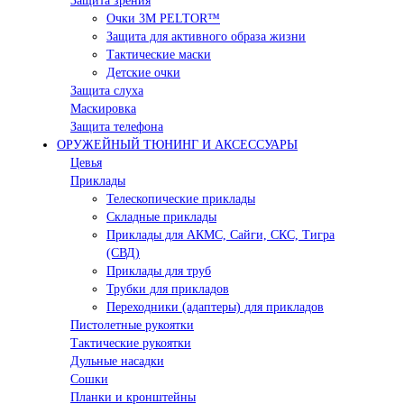
Защита зрения
Очки 3М PELTOR™
Защита для активного образа жизни
Тактические маски
Детские очки
Защита слуха
Маскировка
Защита телефона
ОРУЖЕЙНЫЙ ТЮНИНГ И АКСЕССУАРЫ
Цевья
Приклады
Телескопические приклады
Складные приклады
Приклады для АКМС, Сайги, СКС, Тигра
(СВД)
Приклады для труб
Трубки для прикладов
Переходники (адаптеры) для прикладов
Пистолетные рукоятки
Тактические рукоятки
Дульные насадки
Сошки
Планки и кронштейны