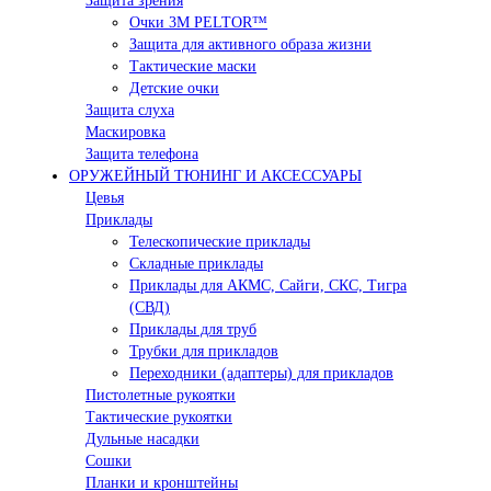
Защита зрения
Очки 3М PELTOR™
Защита для активного образа жизни
Тактические маски
Детские очки
Защита слуха
Маскировка
Защита телефона
ОРУЖЕЙНЫЙ ТЮНИНГ И АКСЕССУАРЫ
Цевья
Приклады
Телескопические приклады
Складные приклады
Приклады для АКМС, Сайги, СКС, Тигра
(СВД)
Приклады для труб
Трубки для прикладов
Переходники (адаптеры) для прикладов
Пистолетные рукоятки
Тактические рукоятки
Дульные насадки
Сошки
Планки и кронштейны