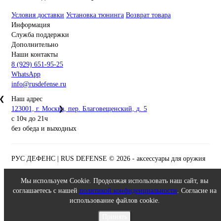
Условия доставки
Установка тюнинга
Возврат товара
Информация
Служба поддержки
Дополнительно
Наши контакты
8 (929) 651-95-25
WhatsApp
info@rusdefense.ru
❮
Наш адрес
123001, г. Москва, пер. Благовещенский, д. 5
❯
с 10ч до 21ч
без обеда и выходных
РУС ДЕФЕНС | RUS DEFENSE ©
2026 - аксессуары для оружия
Мы используем Cookie. Продолжая использовать наш сайт, вы
соглашаетесь с нашей
политикой конфиденциальности
. Согласие на
использование файлов cookie.
Принять