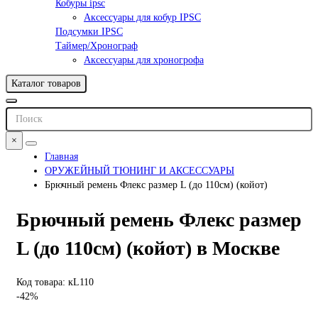
Кобуры ipsc
Аксессуары для кобур IPSC
Подсумки IPSC
Таймер/Хронограф
Аксессуары для хроногрофа
Каталог товаров
×
Главная
ОРУЖЕЙНЫЙ ТЮНИНГ И АКСЕССУАРЫ
Брючный ремень Флекс размер L (до 110см) (койот)
Брючный ремень Флекс размер
L (до 110см) (койот) в Москве
Код товара: кL110
-42%