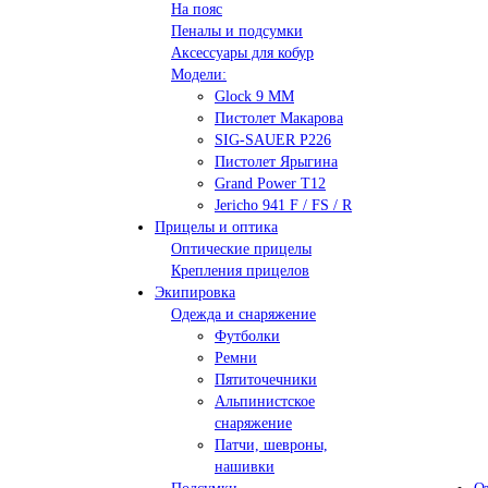
На пояс
Пеналы и подсумки
Аксессуары для кобур
Модели:
Glock 9 ММ
Пистолет Макарова
SIG-SAUER P226
Пистолет Ярыгина
Grand Power T12
Jericho 941 F / FS / R
Прицелы и оптика
Оптические прицелы
Крепления прицелов
Экипировка
Одежда и снаряжение
Футболки
Ремни
Пятиточечники
Альпинистское
снаряжение
Патчи, шевроны,
нашивки