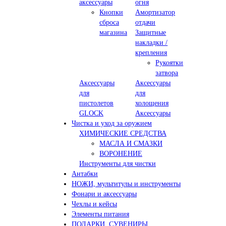
аксессуары
огня
Кнопки
Амортизатор
сброса
отдачи
магазина
Защитные
накладки /
крепления
Рукоятки
затвора
Аксессуары
Аксессуары
для
для
пистолетов
холощения
GLOCK
Аксессуары
Чистка и уход за оружием
ХИМИЧЕСКИЕ СРЕДСТВА
МАСЛА И СМАЗКИ
ВОРОНЕНИЕ
Инструменты для чистки
Антабки
НОЖИ, мультитулы и инструменты
Фонари и аксессуары
Чехлы и кейсы
Элементы питания
ПОДАРКИ, СУВЕНИРЫ