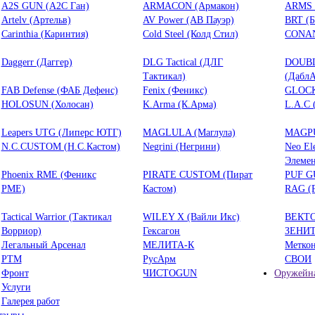
A2S GUN (А2С Ган)
ARMACON (Армакон)
ARMS 
Artelv (Артельв)
AV Power (АВ Пауэр)
BRT (
Carinthia (Каринтия)
Cold Steel (Колд Стил)
CONAN
Daggerr (Даггер)
DLG Tactical (ДЛГ
DOUB
Тактикал)
(ДаблА
FAB Defense (ФАБ Дефенс)
Fenix (Феникс)
GLOCK
HOLOSUN (Холосан)
K.Arma (К.Арма)
L.A.C 
Leapers UTG (Липерс ЮТГ)
MAGLULA (Маглула)
MAGPU
N.C.CUSTOM (Н.С.Кастом)
Negrini (Негрини)
Neo El
Элемен
Phoenix RME (Феникс
PIRATE CUSTOM (Пират
PUF G
РМЕ)
Кастом)
RAG (
Tactical Warrior (Тактикал
WILEY X (Вайли Икс)
ВЕКТ
Ворриор)
Гексагон
ЗЕНИ
Легальный Арсенал
МЕЛИТА-К
Метко
РТМ
РусАрм
СВОИ
Фронт
ЧИСТОGUN
Оружейна
Услуги
Галерея работ