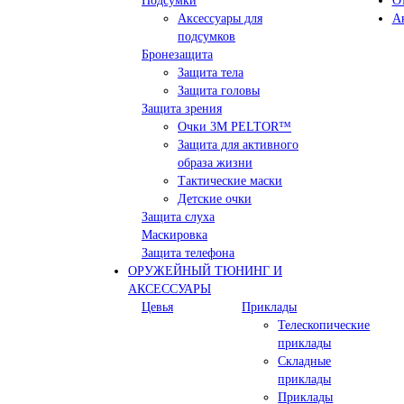
Подсумки
О
Аксессуары для
А
подсумков
Бронезащита
Защита тела
Защита головы
Защита зрения
Очки 3М PELTOR™
Защита для активного
образа жизни
Тактические маски
Детские очки
Защита слуха
Маскировка
Защита телефона
ОРУЖЕЙНЫЙ ТЮНИНГ И
АКСЕССУАРЫ
Цевья
Приклады
Телескопические
приклады
Складные
приклады
Приклады