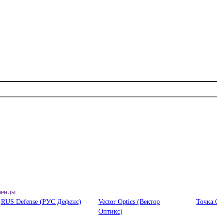
ренды
RUS Defense (РУС Дефенс)
Vector Optics (Вектор
Точка.
Оптикc)