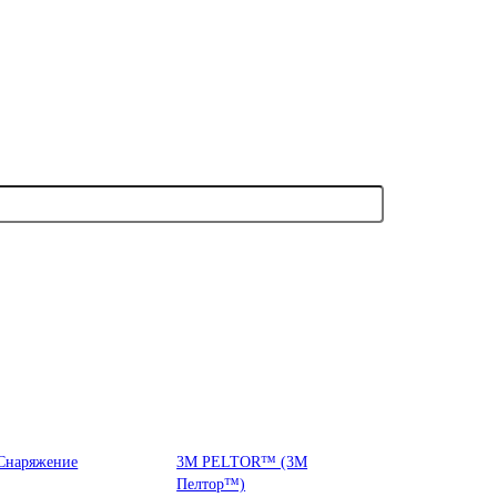
Снаряжение
3М PELTOR™ (3М
Пелтор™)