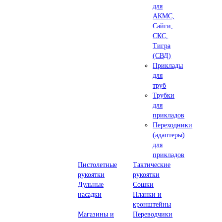
для
АКМС,
Сайги,
СКС,
Тигра
(СВД)
Приклады
для
труб
Трубки
для
прикладов
Переходники
(адаптеры)
для
прикладов
Пистолетные
Тактические
рукоятки
рукоятки
Дульные
Сошки
насадки
Планки и
кронштейны
Магазины и
Переводчики