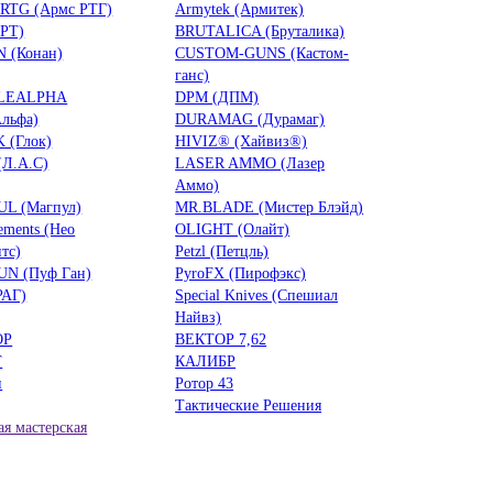
RTG (Армс РТГ)
Armytek (Армитек)
БРТ)
BRUTALICA (Бруталика)
 (Конан)
CUSTOM-GUNS (Кастом-
ганс)
LEALPHA
DPM (ДПМ)
льфа)
DURAMAG (Дурамаг)
 (Глок)
HIVIZ® (Хайвиз®)
(Л.А.С)
LASER AMMO (Лазер
Аммо)
L (Магпул)
MR.BLADE (Мистер Блэйд)
ements (Нео
OLIGHT (Олайт)
тс)
Petzl (Петцль)
UN (Пуф Ган)
PyroFX (Пирофэкс)
РАГ)
Special Knives (Спешиал
Найвз)
ОР
ВЕКТОР 7,62
Т
КАЛИБР
н
Ротор 43
Тактические Решения
я мастерская