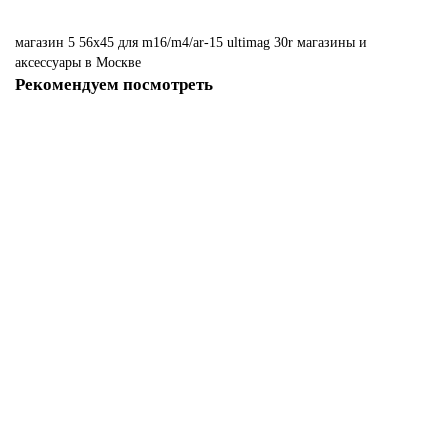
магазин
5
56x45
для
m16/m4/ar-15
ultimag
30r
магазины
и
аксессуары
в Москве
Рекомендуем посмотреть
Магазин 5,56x45 для M16/M4/AR-15 ULTIMAG 10R
Нет в наличии
3220 р
Закончился