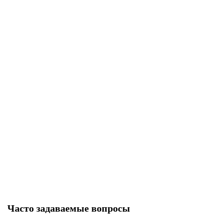
Магазин 5,56x45 для M16/M4/AR-15 ULTIMAG 5R
Нет в наличии
3220 р
Закончился
Часто задаваемые вопросы