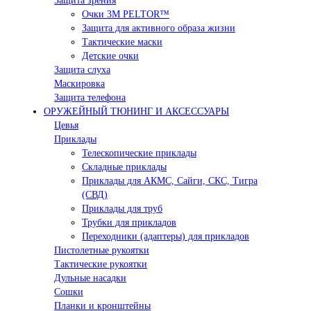
Защита зрения
Очки 3М PELTOR™
Защита для активного образа жизни
Тактические маски
Детские очки
Защита слуха
Маскировка
Защита телефона
ОРУЖЕЙНЫЙ ТЮНИНГ И АКСЕССУАРЫ
Цевья
Приклады
Телескопические приклады
Складные приклады
Приклады для АКМС, Сайги, СКС, Тигра
(СВД)
Приклады для труб
Трубки для прикладов
Переходники (адаптеры) для прикладов
Пистолетные рукоятки
Тактические рукоятки
Дульные насадки
Сошки
Планки и кронштейны