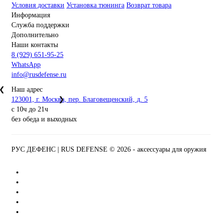
Условия доставки
Установка тюнинга
Возврат товара
Информация
Служба поддержки
Дополнительно
Наши контакты
8 (929) 651-95-25
WhatsApp
info@rusdefense.ru
❮
Наш адрес
123001, г. Москва, пер. Благовещенский, д. 5
❯
с 10ч до 21ч
без обеда и выходных
РУС ДЕФЕНС | RUS DEFENSE ©
2026 - аксессуары для оружия