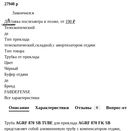
27940 р
Закончился
В
В
Доставка послезавтра и позже, от
190 ₽
сравнение
закладки
Телескопический
да
Тип приклада
телескопический;складной;с амортизатором отдачи
Тип товара
Трубка от приклада
Цвет
Чёрный
Буфер отдачи
да
Бренд
FABDEFENSE
Все характеристики
Описание
Характеристики
Отзывы
Вопрос-отве
0
Труба
AGRF 870 SB TUBE
для приклада
AGRF 870 FK SB
представляет собой алюминиевую трубу с компенсатором отдачи,