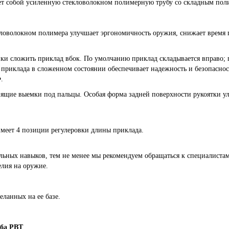
ет собой усиленную стекловолокном полимерную трубу со складным по
кловолокном полимера улучшает эргономичность оружия, снижает время
и сложить приклад вбок. По умолчанию приклад складывается вправо; 
приклада в сложенном состоянии обеспечивает надежность и безопаснос
.
ьзящие выемки под пальцы. Особая форма задней поверхности рукоятки ул
 имеет 4 позиции регулеровки длины приклада.
иальных навыков, тем не менее мы рекомендуем обращаться к специалиста
елия на оружие.
еланных на ее базе.
уба PBT