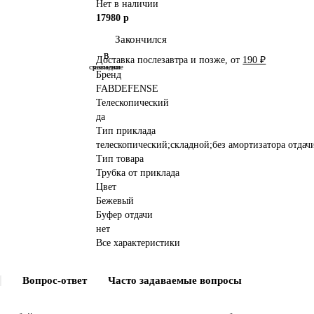
Нет в наличии
17980 р
Закончился
В
В
Доставка послезавтра и позже, от
190 ₽
сравнение
закладки
Бренд
FABDEFENSE
Телескопический
да
Тип приклада
телескопический;складной;без амортизатора отдач
Тип товара
Трубка от приклада
Цвет
Бежевый
Буфер отдачи
нет
Все характеристики
Вопрос-ответ
Часто задаваемые вопросы