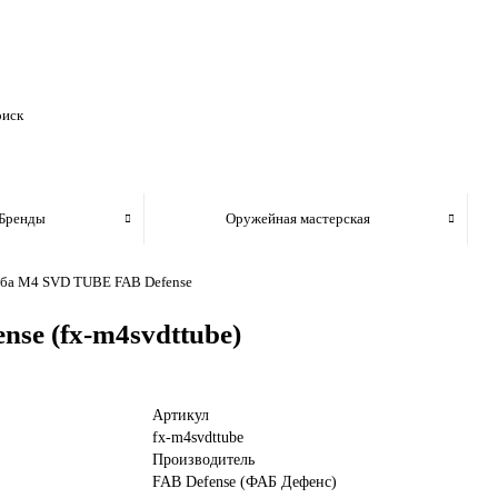
Бренды
Оружейная мастерская
ба M4 SVD TUBE FAB Defense
se (fx-m4svdttube)
Артикул
fx-m4svdttube
Производитель
FAB Defense (ФАБ Дефенс)