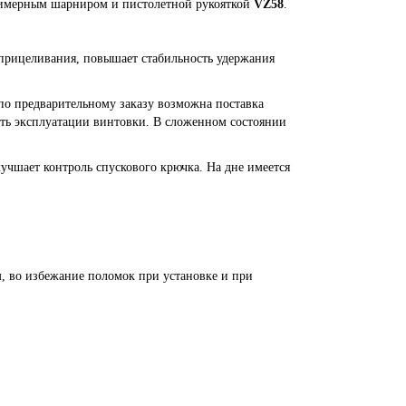
лимерным шарниром и пистолетной рукояткой
VZ58
.
 прицеливания, повышает стабильность удержания
по предварительному заказу возможна поставка
ть эксплуатации винтовки. В сложенном состоянии
учшает контроль спускового крючка. На дне имеется
м, во избежание поломок при установке и при