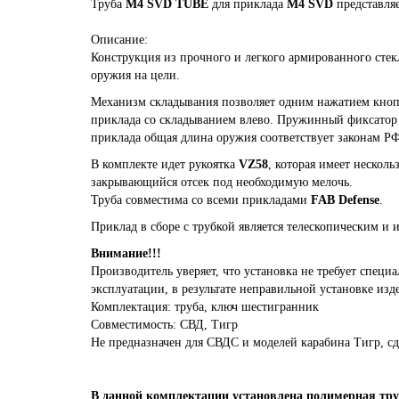
Труба
M4 SVD TUBE
для приклада
M4 SVD
представля
Описание:
Конструкция из прочного и легкого армированного сте
оружия на цели.
Механизм складывания позволяет одним нажатием кнопк
приклада со складыванием влево. Пружинный фиксатор 
приклада общая длина оружия соответствует законам РФ
В комплекте идет рукоятка
VZ58
, которая имеет нескол
закрывающийся отсек под необходимую мелочь.
Труба совместима со всеми прикладами
FAB Defense
.
Приклад в сборе с трубкой является телескопическим и
Внимание!!!
Производитель уверяет, что установка не требует спец
эксплуатации, в результате неправильной установке изд
Комплектация: труба, ключ шестигранник
Совместимость: СВД, Тигр
Не предназначен для СВДС и моделей карабина Тигр, сд
В данной комплектации установлена полимерная тр