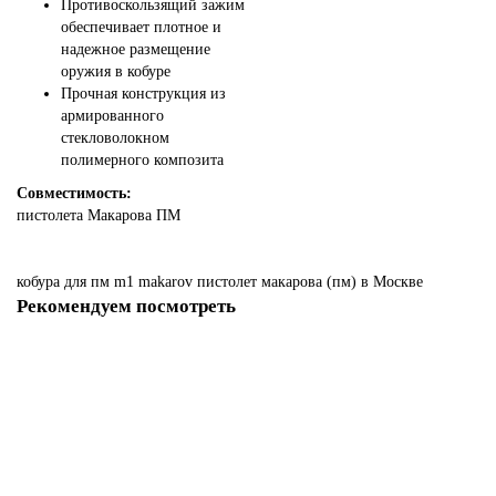
Противоскользящий зажим
обеспечивает плотное и
надежное размещение
оружия в кобуре
Прочная конструкция из
армированного
стекловолокном
полимерного композита
Совместимость:
пистолета Макарова ПМ
кобура
для
пм
m1
makarov
пистолет
макарова
(пм)
в Москве
Рекомендуем посмотреть
Пенал для магазинов ПМ PS-MAKAROV
Нет в наличии