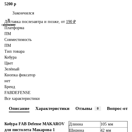
5200 р
Закончился
В
В
Доставка послезавтра и позже, от
190 ₽
сравнение
закладки
Платформа
ПМ
Совместимость
ПМ
Тип товара
Кобура
Цвет
Зелёный
Кнопка фиксатор
нет
Бренд
FABDEFENSE
Все характеристики
Описание
Характеристики
Отзывы
Вопрос-отве
0
Кобура FAB Defense MAKAROV
Длинна
105 мм
для пистолета Макарова 1
Ширина
42 мм