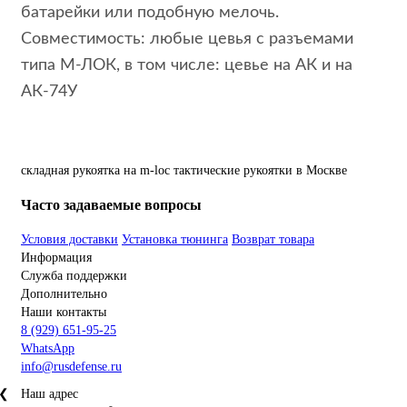
батарейки или подобную мелочь.
Совместимость:
любые цевья с разъемами
типа М-ЛОК, в том числе: цевье на АК и на
АК-74У
складная
рукоятка
на
m-loc
тактические
рукоятки
в Москве
Часто задаваемые вопросы
Условия доставки
Установка тюнинга
Возврат товара
Информация
Служба поддержки
Дополнительно
Наши контакты
8 (929) 651-95-25
WhatsApp
info@rusdefense.ru
❮
Наш адрес