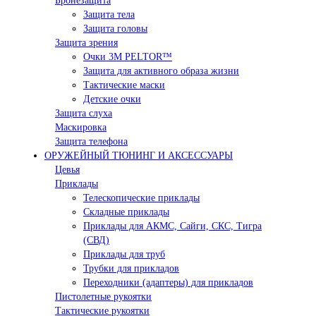
Бронезащита
Защита тела
Защита головы
Защита зрения
Очки 3М PELTOR™
Защита для активного образа жизни
Тактические маски
Детские очки
Защита слуха
Маскировка
Защита телефона
ОРУЖЕЙНЫЙ ТЮНИНГ И АКСЕССУАРЫ
Цевья
Приклады
Телескопические приклады
Складные приклады
Приклады для АКМС, Сайги, СКС, Тигра
(СВД)
Приклады для труб
Трубки для прикладов
Переходники (адаптеры) для прикладов
Пистолетные рукоятки
Тактические рукоятки