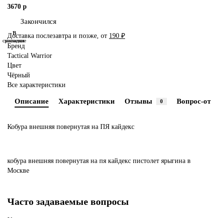
3670 р
Закончился
В
В
Доставка послезавтра и позже, от
190 ₽
сравнение
закладки
Бренд
Tactical Warrior
Цвет
Чёрный
Все характеристики
Описание
Характеристики
Отзывы
Вопрос-отве
0
Кобура внешняя повернутая на ПЯ кайдекс
кобура
внешняя
повернутая
на
пя
кайдекс
пистолет
ярыгина
в
Москве
Часто задаваемые вопросы