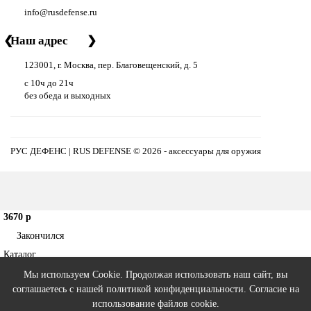
info@rusdefense.ru
❮
Наш адрес
❯
123001, г. Москва, пер. Благовещенский, д. 5
с 10ч до 21ч
без обеда и выходных
РУС ДЕФЕНС | RUS DEFENSE ©
2026 - аксессуары для оружия
3670 р
Закончился
Каталог
Поиск
Мы используем Cookie. Продолжая использовать наш сайт, вы
соглашаетесь с нашей
политикой конфиденциальности
. Согласие на
использование файлов cookie.
Аккаунт