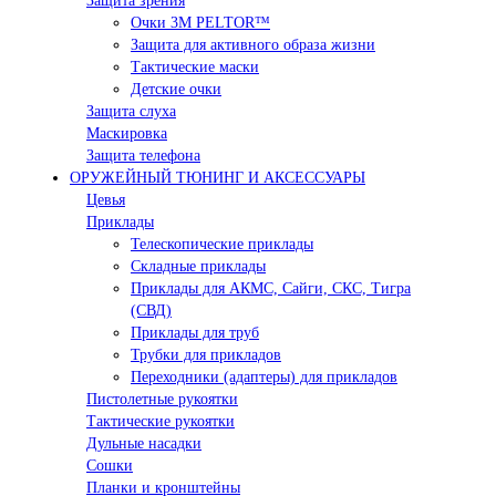
Защита зрения
Очки 3М PELTOR™
Защита для активного образа жизни
Тактические маски
Детские очки
Защита слуха
Маскировка
Защита телефона
ОРУЖЕЙНЫЙ ТЮНИНГ И АКСЕССУАРЫ
Цевья
Приклады
Телескопические приклады
Складные приклады
Приклады для АКМС, Сайги, СКС, Тигра
(СВД)
Приклады для труб
Трубки для прикладов
Переходники (адаптеры) для прикладов
Пистолетные рукоятки
Тактические рукоятки
Дульные насадки
Сошки
Планки и кронштейны