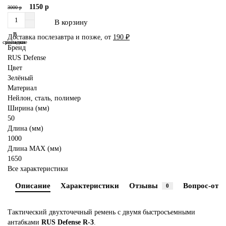
1150 р
3000 р
В корзину
В
В
Доставка послезавтра и позже, от
190 ₽
сравнение
закладки
Бренд
RUS Defense
Цвет
Зелёный
Материал
Нейлон, сталь, полимер
Ширина (мм)
50
Длина (мм)
1000
Длина MAX (мм)
1650
Все характеристики
Описание
Характеристики
Отзывы
Вопрос-отве
0
Тактический двухточечный ремень с двумя быстросъемными
антабками
RUS Defense R-3
.