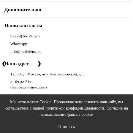
Дополнительно
Наши контакты
8 (929) 651-95-25
WhatsApp
info@rusdefense.ru
❮
Наш адрес
❯
123001, г. Москва, пер. Благовещенский, д. 5
с 10ч до 21ч
без обеда и выходных
Мы используем Cookie. Продолжая использовать наш сайт, вы
соглашаетесь с нашей
политикой конфиденциальности
. Согласие на
РУС ДЕФЕНС | RUS DEFENSE ©
2026 - аксессуары для оружия
использование файлов cookie.
Принять