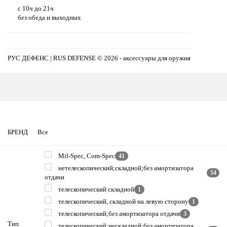
с 10ч до 21ч
без обеда и выходных
РУС ДЕФЕНС | RUS DEFENSE ©
2026 - аксессуары для оружия
БРЕНД
Все
Mil-Spec, Com-Spec
41
нетелескопический;складной;без амортизатора
54
отдачи
телескопический складной
1
телескопический, складной на левую сторону
1
телескопический;без амортизатора отдачи
3
Тип
телескопический;нескладной;без амортизатора