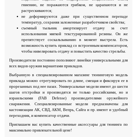
гниению, не поражаются грибком, не царапаются и не
растрескиваются;
не деформируются даже при существенном перепаде
температур, сохраняя заложенные разработчиком свойства;
съемный тыльник амортизирует отдачу за счет
использования мягкой текстурированной резины. Он же
препятствует соскальзыванию в момент выстрела. Есть
возможность купить приклад со встроенным компенсатором,
чтобы нивелировать отдачу и повыстить качество стрельбы.
Производители постоянно пополняют линейки универсальными для
всех видов оружия вариантами прикладов.
Выбранную в специализированном магазине тюнинговую модель
приклада можно отрегулировать по длине, смещая и фиксируя ее в
прорезанных под нее пазах. Универсальные модели имеют до шести
шагов отстройки и производятся не только российскими, но и
израильскими (FAB Defense) производителями оружейного
снаряжения. Специализированные модели предназначены для
кастомизации АК, СВД, АКМ, Вепрь, Сайга и пр. имеют и удобный
переходник, и компенсатор отдачи.
Приглашаем вас купить качественные аксессуары для тюнинга по
максимально привлекательной цене!