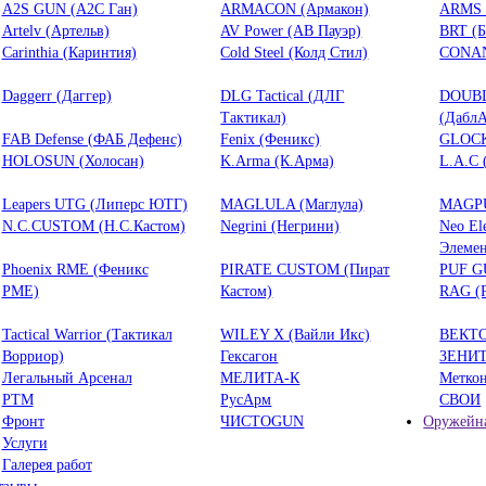
A2S GUN (А2С Ган)
ARMACON (Армакон)
ARMS 
Artelv (Артельв)
AV Power (АВ Пауэр)
BRT (
Carinthia (Каринтия)
Cold Steel (Колд Стил)
CONAN
Daggerr (Даггер)
DLG Tactical (ДЛГ
DOUB
Тактикал)
(ДаблА
FAB Defense (ФАБ Дефенс)
Fenix (Феникс)
GLOCK
HOLOSUN (Холосан)
K.Arma (К.Арма)
L.A.C 
Leapers UTG (Липерс ЮТГ)
MAGLULA (Маглула)
MAGPU
N.C.CUSTOM (Н.С.Кастом)
Negrini (Негрини)
Neo El
Элемен
Phoenix RME (Феникс
PIRATE CUSTOM (Пират
PUF G
РМЕ)
Кастом)
RAG (
Tactical Warrior (Тактикал
WILEY X (Вайли Икс)
ВЕКТ
Ворриор)
Гексагон
ЗЕНИ
Легальный Арсенал
МЕЛИТА-К
Метко
РТМ
РусАрм
СВОИ
Фронт
ЧИСТОGUN
Оружейна
Услуги
Галерея работ