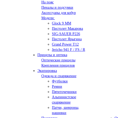
На пояс
Пеналы и подсумки
Аксессуары для кобур
Модели:
Glock 9 ММ
Пистолет Макарова
SIG-SAUER P226
Пистолет Ярыгина
Grand Power T12
Jericho 941 F / FS / R
Прицелы и оптика
Оптические прицелы
Крепления прицелов
Экипировка
Одежда и снаряжение
Футболки
Ремни
Пятиточечники
Альпинистское
снаряжение
Патчи, шевроны,
нашивки