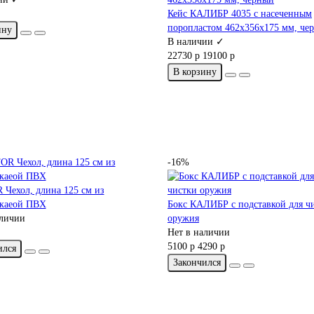
Кейс КАЛИБР 4035 с насеченным
поропластом 462х356х175 мм, че
ину
В наличии ✓
22730 р
19100 р
В корзину
-16%
Чехол, длина 125 см из
каеой ПВХ
Бокс КАЛИБР с подставкой для ч
аличии
оружия
Нет в наличии
5100 р
4290 р
ился
Закончился