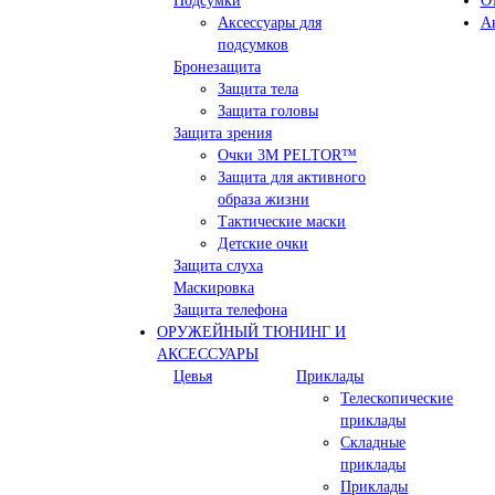
Подсумки
О
Аксессуары для
А
подсумков
Бронезащита
Защита тела
Защита головы
Защита зрения
Очки 3М PELTOR™
Защита для активного
образа жизни
Тактические маски
Детские очки
Защита слуха
Маскировка
Защита телефона
ОРУЖЕЙНЫЙ ТЮНИНГ И
АКСЕССУАРЫ
Цевья
Приклады
Телескопические
приклады
Складные
приклады
Приклады