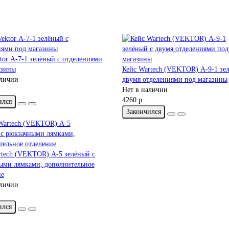
tor А-7-1 зелёный с отделениями
азины
Кейс Wartech (VEKTOR) А-9-1 зе
аличии
двумя отделениями под магазины
Нет в наличии
4260 р
ился
Закончился
rtech (VEKTOR) А-5 зелёный с
ыми лямками, дополнительное
ие
аличии
ился
|