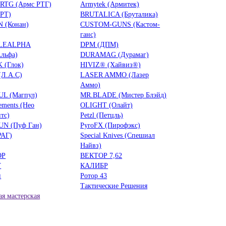
RTG (Армс РТГ)
Armytek (Армитек)
БРТ)
BRUTALICA (Бруталика)
 (Конан)
CUSTOM-GUNS (Кастом-
ганс)
LEALPHA
DPM (ДПМ)
льфа)
DURAMAG (Дурамаг)
 (Глок)
HIVIZ® (Хайвиз®)
(Л.А.С)
LASER AMMO (Лазер
Аммо)
L (Магпул)
MR.BLADE (Мистер Блэйд)
ements (Нео
OLIGHT (Олайт)
тс)
Petzl (Петцль)
UN (Пуф Ган)
PyroFX (Пирофэкс)
РАГ)
Special Knives (Спешиал
Найвз)
ОР
ВЕКТОР 7,62
Т
КАЛИБР
н
Ротор 43
Тактические Решения
я мастерская