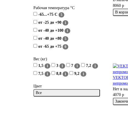
8060 р
Рабочая температура °C
В корз
-65...+75 С
5
от -25 до +90
1
от -40 до +100
1
от -40 до +80
5
от -65 до +75
9
Вес (кг)
1,5
3
7
7,2
1
1
1
1
7,5
8,8
9,2
1
1
1
VEKTOR 
непромо
Цвет
Нет в н
Все
4070 р
Законч