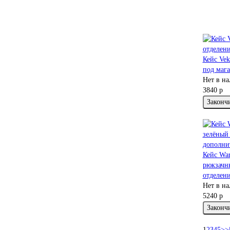
Кейс Vek
под маг
Нет в н
3840 р
Законч
Кейс Wa
рюкзачн
отделен
Нет в н
5240 р
Законч
1
2
3
4
5
>
>