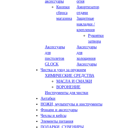
аксессуары
огня
Кнопки
Амортизатор
сброса
отдачи
магазина
Защитные
накладки /
крепления
Рукоятки
затвора
Аксессуары
Аксессуары
для
для
пистолетов
холощения
GLOCK
Аксессуары
Чистка и уход за оружием
ХИМИЧЕСКИЕ СРЕДСТВА
МАСЛА И СМАЗКИ
ВОРОНЕНИЕ
Инструменты для чистки
Антабки
НОЖИ, мультитулы и инструменты
Фонари и аксессуары
Чехлы и кейсы
Элементы питания
ПОДАРКИ, СУВЕНИРЫ