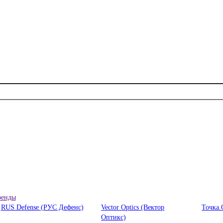
ренды
RUS Defense (РУС Дефенс)
Vector Optics (Вектор
Точка.
Оптикc)