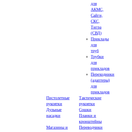
для
АКМС,
Сайги,
СКС,
Тигра
(СВД)
Приклады
для
труб
Трубки
для
прикладов
Переходники
(адаптеры)
для
прикладов
Пистолетные
Тактические
рукоятки
рукоятки
Дульные
Сошки
насадки
Планки и
кронштейны
Магазины и
Переводчики