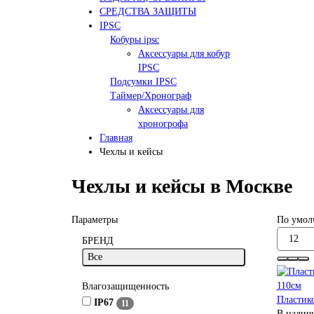
СРЕДСТВА ЗАЩИТЫ
IPSC
Кобуры ipsc
Аксессуары для кобур
IPSC
Подсумки IPSC
Таймер/Хронограф
Аксессуары для
хроногрофа
Главная
Чехлы и кейсы
Чехлы и кейсы в Москве
Параметры
По умол
БРЕНД
Все
Влагозащищенность
Пластик
IP67
11
В налич