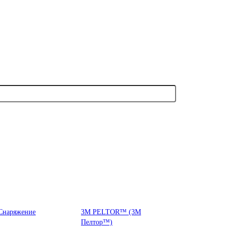
Снаряжение
3М PELTOR™ (3М
Пелтор™)