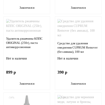
Закончился
Закончился
Удалитель ржавчины КППС
ORIGINAL (250г), паста
Средство для удаления
антикоррозионная
омеднения CUPRUM Remover
(без амиака), 100 мл
Нет в наличии
Нет в наличии
899 р
390 р
Закончился
Закончился
-54%
-54%