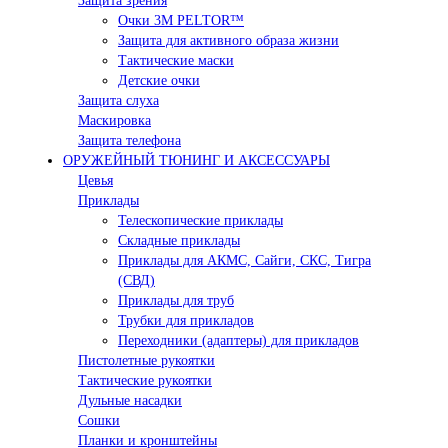
Защита зрения
Очки 3М PELTOR™
Защита для активного образа жизни
Тактические маски
Детские очки
Защита слуха
Маскировка
Защита телефона
ОРУЖЕЙНЫЙ ТЮНИНГ И АКСЕССУАРЫ
Цевья
Приклады
Телескопические приклады
Складные приклады
Приклады для АКМС, Сайги, СКС, Тигра
(СВД)
Приклады для труб
Трубки для прикладов
Переходники (адаптеры) для прикладов
Пистолетные рукоятки
Тактические рукоятки
Дульные насадки
Сошки
Планки и кронштейны