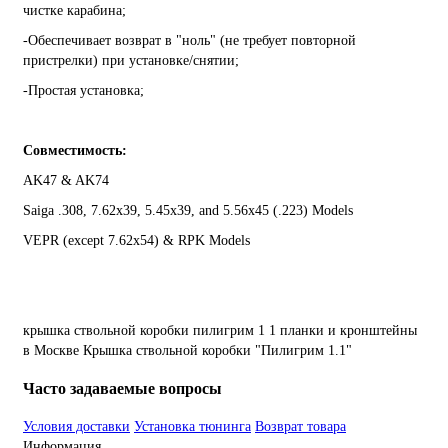
чистке карабина;
-Обеспечивает возврат в "ноль" (не требует повторной
пристрелки) при установке/снятии;
-Простая установка;
Совместимость:
AK47 & AK74
Saiga .308, 7.62x39, 5.45x39, and 5.56x45 (.223) Models
VEPR (except 7.62x54) & RPK Models
крышка
ствольной
коробки
пилигрим
1
1
планки
и
кронштейны
в Москве Крышка ствольной коробки "Пилигрим 1.1"
Часто задаваемые вопросы
Условия доставки
Установка тюнинга
Возврат товара
Информация