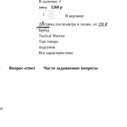
В наличии ✓
1260 р
1800 р
В корзину
В
В
Доставка послезавтра и позже, от
190 ₽
сравнение
закладки
Бренд
Tactical Warrior
Тип товара
подсумок
Все характеристики
Вопрос-ответ
Часто задаваемые вопросы
ве