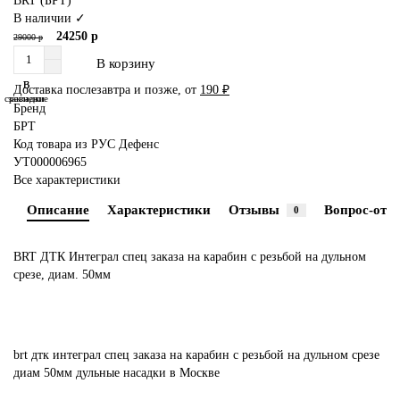
BRT (БРТ)
В наличии ✓
24250 р
29000 р
В корзину
В
В
Доставка послезавтра и позже, от
190 ₽
сравнение
закладки
Бренд
БРТ
Код товара из РУС Дефенс
УТ000006965
Все характеристики
Описание
Характеристики
Отзывы
Вопрос-отве
0
BRT ДТК Интеграл спец заказа на карабин с резьбой на дульном
срезе, диам. 50мм
brt
дтк
интеграл
спец
заказа
на
карабин
с
резьбой
на
дульном
срезе
диам
50мм
дульные
насадки
в Москве