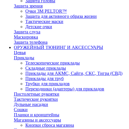
Защита головы
Защита зрения
Очки 3М PELTOR™
Защита для активного образа жизни
Тактические маски
Детские очки
Защита слуха
Маскировка
Защита телефона
ОРУЖЕЙНЫЙ ТЮНИНГ И АКСЕССУАРЫ
Цевья
Приклады
Телескопические приклады
Складные приклады
Приклады для АКМС, Сайги, СКС, Тигра (СВД)
Приклады для труб
Трубки для прикладов
Переходники (адаптеры) для прикладов
Пистолетные рукоятки
Тактические рукоятки
Дульные насадки
Сошки
Планки и кронштейны
Магазины и аксессуары
Кнопки сброса магазина