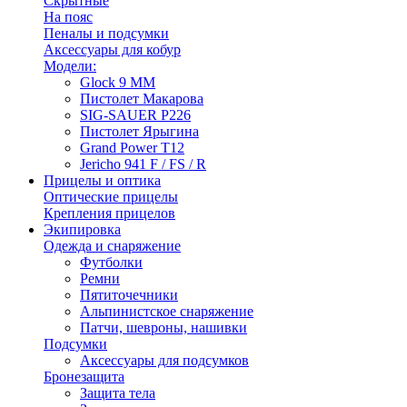
Скрытные
На пояс
Пеналы и подсумки
Аксессуары для кобур
Модели:
Glock 9 ММ
Пистолет Макарова
SIG-SAUER P226
Пистолет Ярыгина
Grand Power T12
Jericho 941 F / FS / R
Прицелы и оптика
Оптические прицелы
Крепления прицелов
Экипировка
Одежда и снаряжение
Футболки
Ремни
Пятиточечники
Альпинистское снаряжение
Патчи, шевроны, нашивки
Подсумки
Аксессуары для подсумков
Бронезащита
Защита тела