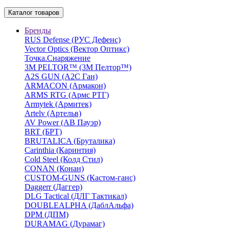
Каталог товаров
Бренды
RUS Defense (РУС Дефенс)
Vector Optics (Вектор Оптикc)
Точка.Снаряжение
3М PELTOR™ (3М Пелтор™)
A2S GUN (А2С Ган)
ARMACON (Армакон)
ARMS RTG (Армс РТГ)
Armytek (Армитек)
Artelv (Артельв)
AV Power (АВ Пауэр)
BRT (БРТ)
BRUTALICA (Бруталика)
Carinthia (Каринтия)
Cold Steel (Колд Стил)
CONAN (Конан)
CUSTOM-GUNS (Кастом-ганс)
Daggerr (Даггер)
DLG Tactical (ДЛГ Тактикал)
DOUBLEALPHA (ДаблАльфа)
DPM (ДПМ)
DURAMAG (Дурамаг)