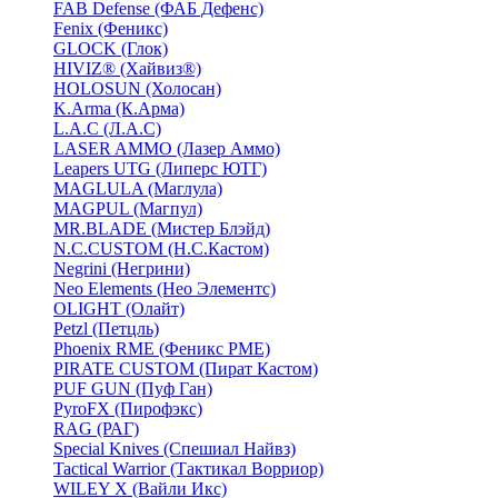
FAB Defense (ФАБ Дефенс)
Fenix (Феникс)
GLOCK (Глок)
HIVIZ® (Хайвиз®)
HOLOSUN (Холосан)
K.Arma (К.Арма)
L.A.C (Л.А.С)
LASER AMMO (Лазер Аммо)
Leapers UTG (Липерс ЮТГ)
MAGLULA (Маглула)
MAGPUL (Магпул)
MR.BLADE (Мистер Блэйд)
N.C.CUSTOM (Н.С.Кастом)
Negrini (Негрини)
Neo Elements (Нео Элементс)
OLIGHT (Олайт)
Petzl (Петцль)
Phoenix RME (Феникс РМЕ)
PIRATE CUSTOM (Пират Кастом)
PUF GUN (Пуф Ган)
PyroFX (Пирофэкс)
RAG (РАГ)
Special Knives (Спешиал Найвз)
Tactical Warrior (Тактикал Ворриор)
WILEY X (Вайли Икс)