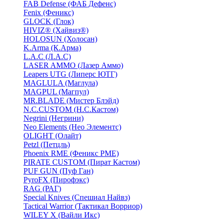
FAB Defense (ФАБ Дефенс)
Fenix (Феникс)
GLOCK (Глок)
HIVIZ® (Хайвиз®)
HOLOSUN (Холосан)
K.Arma (К.Арма)
L.A.C (Л.А.С)
LASER AMMO (Лазер Аммо)
Leapers UTG (Липерс ЮТГ)
MAGLULA (Маглула)
MAGPUL (Магпул)
MR.BLADE (Мистер Блэйд)
N.C.CUSTOM (Н.С.Кастом)
Negrini (Негрини)
Neo Elements (Нео Элементс)
OLIGHT (Олайт)
Petzl (Петцль)
Phoenix RME (Феникс РМЕ)
PIRATE CUSTOM (Пират Кастом)
PUF GUN (Пуф Ган)
PyroFX (Пирофэкс)
RAG (РАГ)
Special Knives (Спешиал Найвз)
Tactical Warrior (Тактикал Ворриор)
WILEY X (Вайли Икс)