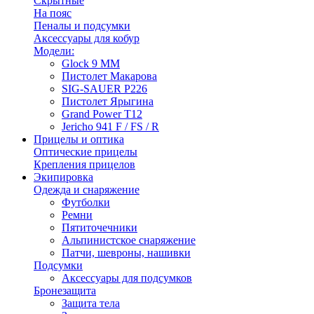
Скрытные
На пояс
Пеналы и подсумки
Аксессуары для кобур
Модели:
Glock 9 ММ
Пистолет Макарова
SIG-SAUER P226
Пистолет Ярыгина
Grand Power T12
Jericho 941 F / FS / R
Прицелы и оптика
Оптические прицелы
Крепления прицелов
Экипировка
Одежда и снаряжение
Футболки
Ремни
Пятиточечники
Альпинистское снаряжение
Патчи, шевроны, нашивки
Подсумки
Аксессуары для подсумков
Бронезащита
Защита тела