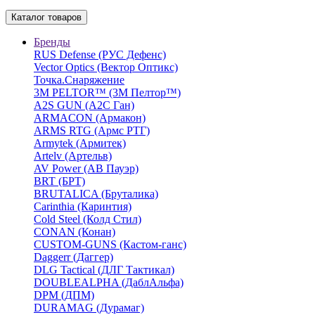
Каталог товаров
Бренды
RUS Defense (РУС Дефенс)
Vector Optics (Вектор Оптикc)
Точка.Снаряжение
3М PELTOR™ (3М Пелтор™)
A2S GUN (А2С Ган)
ARMACON (Армакон)
ARMS RTG (Армс РТГ)
Armytek (Армитек)
Artelv (Артельв)
AV Power (АВ Пауэр)
BRT (БРТ)
BRUTALICA (Бруталика)
Carinthia (Каринтия)
Cold Steel (Колд Стил)
CONAN (Конан)
CUSTOM-GUNS (Кастом-ганс)
Daggerr (Даггер)
DLG Tactical (ДЛГ Тактикал)
DOUBLEALPHA (ДаблАльфа)
DPM (ДПМ)
DURAMAG (Дурамаг)