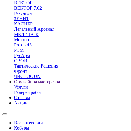
ВЕКТОР
ВЕКТОР 7,62
Гексагон
ЗЕНИТ
КАЛИБР
Легальный Арсенал
МЕЛИТА-К
Меткон
Ротор 43
РТМ
РусАрм
СВОИ
Тактические Решения
Фронт
ЧИСТОGUN
Оружейная мастерская
Услуги
Галерея работ
Отзывы
Акции
Все категории
Кобуры