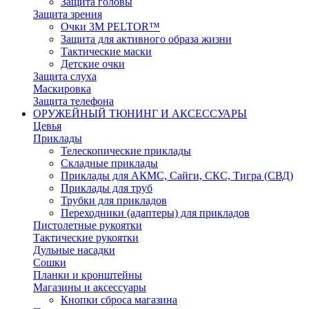
Защита головы
Защита зрения
Очки 3М PELTOR™
Защита для активного образа жизни
Тактические маски
Детские очки
Защита слуха
Маскировка
Защита телефона
ОРУЖЕЙНЫЙ ТЮНИНГ И АКСЕССУАРЫ
Цевья
Приклады
Телескопические приклады
Складные приклады
Приклады для АКМС, Сайги, СКС, Тигра (СВД)
Приклады для труб
Трубки для прикладов
Переходники (адаптеры) для прикладов
Пистолетные рукоятки
Тактические рукоятки
Дульные насадки
Сошки
Планки и кронштейны
Магазины и аксессуары
Кнопки сброса магазина