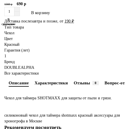
690 р
1560 р
В корзину
В
В
Доставка послезавтра и позже, от
190 ₽
сравнение
закладки
Тип товара
Чехол
Цвет
Красный
Гарантия (лет)
1
Бренд
DOUBLEALPHA
Все характеристики
Описание
Характеристики
Отзывы
Вопрос-отве
0
Чехол для таймера SHOTMAXX для защиты от пыли и грязи.
силиконовый
чехол
для
таймера
shotmaxx
красный
аксессуары
для
хроногрофа
в Москве
Рекомендуем посмотреть