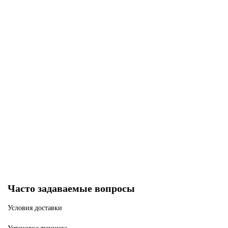
В корзину
-56%
Силиконовый чехол для таймера SHOTMAXX , желтый
В наличии ✓
690 р
1560 р
В корзину
Часто задаваемые вопросы
Условия доставки