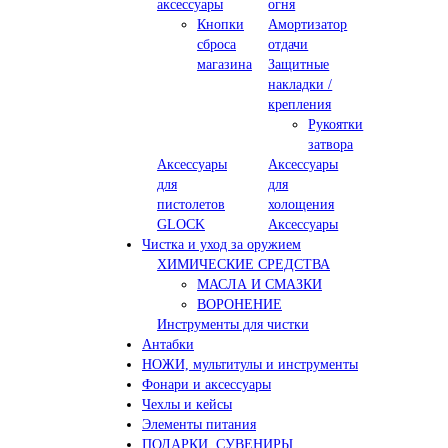
аксессуары
огня
Кнопки
Амортизатор
сброса
отдачи
магазина
Защитные
накладки /
крепления
Рукоятки
затвора
Аксессуары
Аксессуары
для
для
пистолетов
холощения
GLOCK
Аксессуары
Чистка и уход за оружием
ХИМИЧЕСКИЕ СРЕДСТВА
МАСЛА И СМАЗКИ
ВОРОНЕНИЕ
Инструменты для чистки
Антабки
НОЖИ, мультитулы и инструменты
Фонари и аксессуары
Чехлы и кейсы
Элементы питания
ПОДАРКИ, СУВЕНИРЫ