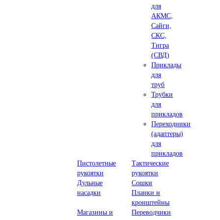
для
АКМС,
Сайги,
СКС,
Тигра
(СВД)
Приклады
для
труб
Трубки
для
прикладов
Переходники
(адаптеры)
для
прикладов
Пистолетные
Тактические
рукоятки
рукоятки
Дульные
Сошки
насадки
Планки и
кронштейны
Магазины и
Переводчики