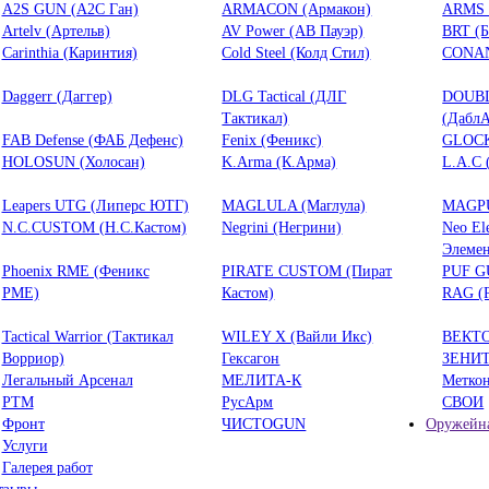
A2S GUN (А2С Ган)
ARMACON (Армакон)
ARMS 
Artelv (Артельв)
AV Power (АВ Пауэр)
BRT (
Carinthia (Каринтия)
Cold Steel (Колд Стил)
CONAN
Daggerr (Даггер)
DLG Tactical (ДЛГ
DOUB
Тактикал)
(ДаблА
FAB Defense (ФАБ Дефенс)
Fenix (Феникс)
GLOCK
HOLOSUN (Холосан)
K.Arma (К.Арма)
L.A.C 
Leapers UTG (Липерс ЮТГ)
MAGLULA (Маглула)
MAGPU
N.C.CUSTOM (Н.С.Кастом)
Negrini (Негрини)
Neo El
Элемен
Phoenix RME (Феникс
PIRATE CUSTOM (Пират
PUF G
РМЕ)
Кастом)
RAG (
Tactical Warrior (Тактикал
WILEY X (Вайли Икс)
ВЕКТ
Ворриор)
Гексагон
ЗЕНИ
Легальный Арсенал
МЕЛИТА-К
Метко
РТМ
РусАрм
СВОИ
Фронт
ЧИСТОGUN
Оружейна
Услуги
Галерея работ