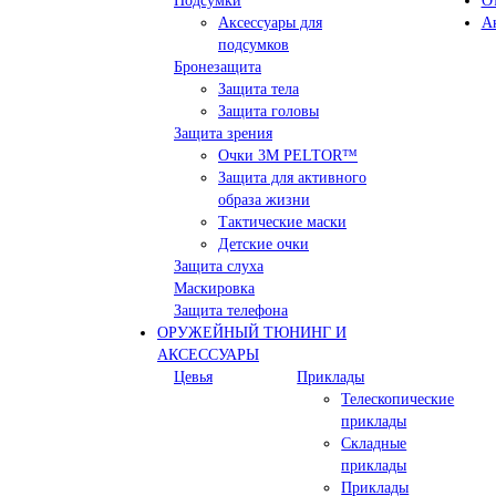
Подсумки
О
Аксессуары для
А
подсумков
Бронезащита
Защита тела
Защита головы
Защита зрения
Очки 3М PELTOR™
Защита для активного
образа жизни
Тактические маски
Детские очки
Защита слуха
Маскировка
Защита телефона
ОРУЖЕЙНЫЙ ТЮНИНГ И
АКСЕССУАРЫ
Цевья
Приклады
Телескопические
приклады
Складные
приклады
Приклады