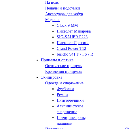
На пояс
Пеналы и подсумки
Аксессуары для кобур
Модели:
Glock 9 ММ
Пистолет Макарова
SIG-SAUER P226
Пистолет Ярыгина
Grand Power T12
Jericho 941 F / FS / R
Прицелы и оптика
Оптические прицелы
Крепления прицелов
Экипировка
Одежда и снаряжение
Футболки
Ремни
Пятиточечники
Альпинистское
снаряжение
Патчи, шевроны,
нашивки