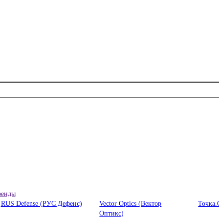
ренды
RUS Defense (РУС Дефенс)
Vector Optics (Вектор
Точка.
Оптикc)