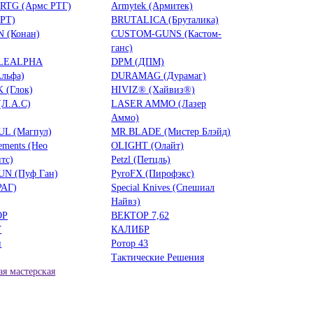
RTG (Армс РТГ)
Armytek (Армитек)
БРТ)
BRUTALICA (Бруталика)
 (Конан)
CUSTOM-GUNS (Кастом-
ганс)
LEALPHA
DPM (ДПМ)
льфа)
DURAMAG (Дурамаг)
 (Глок)
HIVIZ® (Хайвиз®)
(Л.А.С)
LASER AMMO (Лазер
Аммо)
L (Магпул)
MR.BLADE (Мистер Блэйд)
ements (Нео
OLIGHT (Олайт)
тс)
Petzl (Петцль)
UN (Пуф Ган)
PyroFX (Пирофэкс)
РАГ)
Special Knives (Спешиал
Найвз)
ОР
ВЕКТОР 7,62
Т
КАЛИБР
н
Ротор 43
Тактические Решения
я мастерская