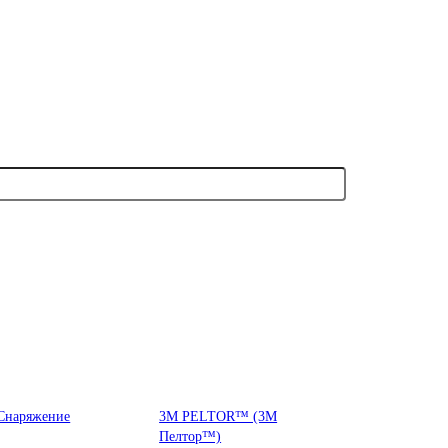
Снаряжение
3М PELTOR™ (3М
Пелтор™)