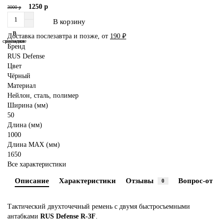
1250 р
3000 р
В корзину
В
В
Доставка послезавтра и позже, от
190 ₽
сравнение
закладки
Бренд
RUS Defense
Цвет
Чёрный
Материал
Нейлон, сталь, полимер
Ширина (мм)
50
Длина (мм)
1000
Длина MAX (мм)
1650
Все характеристики
Описание
Характеристики
Отзывы
Вопрос-отве
0
Тактический двухточечный ремень с двумя быстросъемными
антабками
RUS Defense R-3F
.