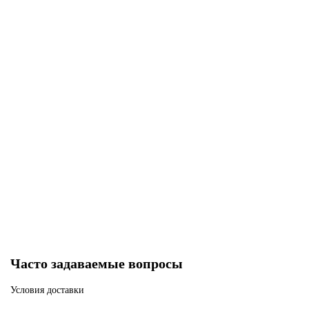
Двухточечный тактический ремень с антабками
В наличии ✓
1140 р
3000 р
В корзину
Часто задаваемые вопросы
Условия доставки