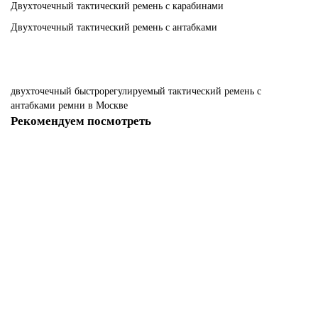
Двухточечный тактический ремень с карабинами
Двухточечный тактический ремень с антабками
двухточечный
быстрорегулируемый
тактический
ремень
с
антабками
ремни
в Москве
Рекомендуем посмотреть
-59%
Двухточечный тактический ремень с карабинами
В наличии ✓
1 отзыв
1020 р
2500 р
В корзину