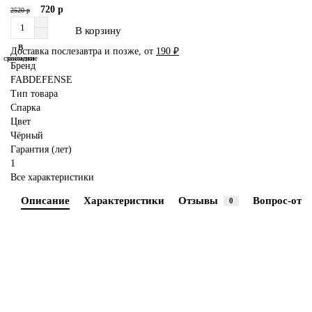
720 р
2520 р
В корзину
В
В
Доставка послезавтра и позже, от
190 ₽
сравнение
закладки
Бренд
FABDEFENSE
Тип товара
Спарка
Цвет
Чёрный
Гарантия (лет)
1
Все характеристики
Описание
Характеристики
Отзывы
Вопрос-отве
0