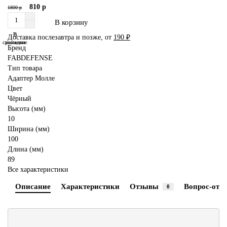
810 р
1800 р
В корзину
В
В
Доставка послезавтра и позже, от
190 ₽
сравнение
закладки
Бренд
FABDEFENSE
Тип товара
Адаптер Молле
Цвет
Чёрный
Высота (мм)
10
Ширина (мм)
100
Длина (мм)
89
Все характеристики
Описание
Характеристики
Отзывы
Вопрос-отве
0