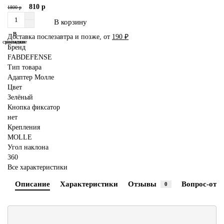
810 р
1800 р
В корзину
В
В
Доставка послезавтра и позже, от
190 ₽
сравнение
закладки
Бренд
FABDEFENSE
Тип товара
Адаптер Молле
Цвет
Зелёный
Кнопка фиксатор
нет
Крепления
MOLLE
Угол наклона
360
Все характеристики
Описание
Характеристики
Отзывы
Вопрос-отве
0