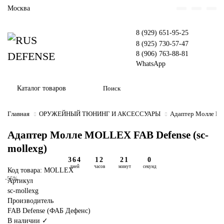
Москва
8 (929) 651-95-25
8 (925) 730-57-47
8 (906) 763-88-81
WhatsApp
Каталог товаров
Главная
ОРУЖЕЙНЫЙ ТЮНИНГ И АКСЕССУАРЫ
Адаптер Молле M
Адаптер Молле MOLLEX FAB Defense (sc-
mollexg)
364
12
21
0
дней
часов
минут
секунд
Код товара: MOLLEX
-55%
Артикул
sc-mollexg
Производитель
FAB Defense (ФАБ Дефенс)
В наличии ✓