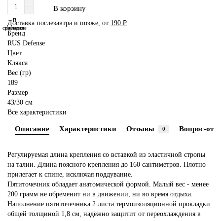
В корзину
В
В
Доставка послезавтра и позже, от
190 ₽
сравнение
закладки
Бренд
RUS Defense
Цвет
Клякса
Вес (гр)
189
Размер
43/30 см
Все характеристики
Описание
Характеристики
Отзывы
Вопрос-отве
0
Регулируемая длина крепления со вставкой из эластичной стропы
на талии. Длина поясного крепления до 160 сантиметров. Плотно
прилегает к спине, исключая поддувание.
Пятиточечник обладает анатомической формой. Малый вес - менее
200 грамм не обременит ни в движении, ни во время отдыха.
Наполнение пятиточечника 2 листа термоизоляционной прокладки
общей толщиной 1,8 см, надёжно защитит от переохлаждения в