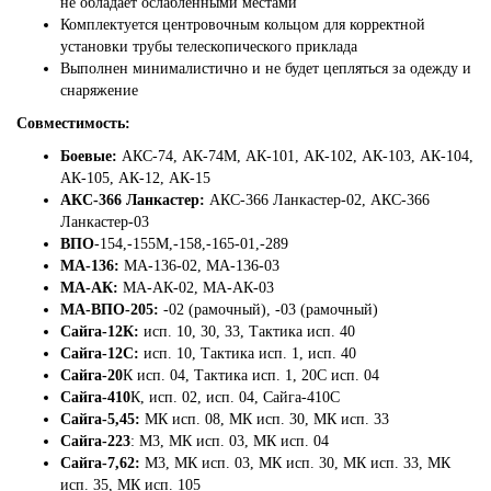
не обладает ослабленными местами
Комплектуется центровочным кольцом для корректной
установки трубы телескопического приклада
Выполнен минималистично и не будет цепляться за одежду и
снаряжение
Совместимость:
Боевые:
АКС-74, АК-74М, АК-101, АК-102, АК-103, АК-104,
АК-105, АК-12, АК-15
АКС-366 Ланкастер:
АКС-366 Ланкастер-02, АКС-366
Ланкастер-03
ВПО
-154,-155М,-158,-165-01,-289
МА-136:
МА-136-02, МА-136-03
МА-АК:
МА-АК-02, МА-АК-03
МА-ВПО-205:
-02 (рамочный), -03 (рамочный)
Сайга-12К:
исп. 10, 30, 33, Тактика исп. 40
Сайга-12С:
исп. 10, Тактика исп. 1, исп. 40
Сайга-20
К исп. 04, Тактика исп. 1, 20С исп. 04
Сайга-410
К, исп. 02, исп. 04, Сайга-410С
Сайга-5,45:
МК исп. 08, МК исп. 30, МК исп. 33
Сайга-223
: М3, МК исп. 03, МК исп. 04
Сайга-7,62:
М3, МК исп. 03, МК исп. 30, МК исп. 33, МК
исп. 35, МК исп. 105