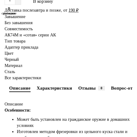
В корзину
В
В
Доставка послезавтра и позже, от
190 ₽
сравнение
закладки
Завышение
Без завышения
Совместимость
АК74М и «сотая» серии АК
Тип товара
Адаптер приклада
Цвет
Черный
Материал
Сталь
Все характеристики
Описание
Характеристики
Отзывы
Вопрос-отве
0
Описание
Особенности:
Может быть установлен на гражданское оружие в домашних
условиях
Изготовлен методом фрезеровки из цельного куска стали и