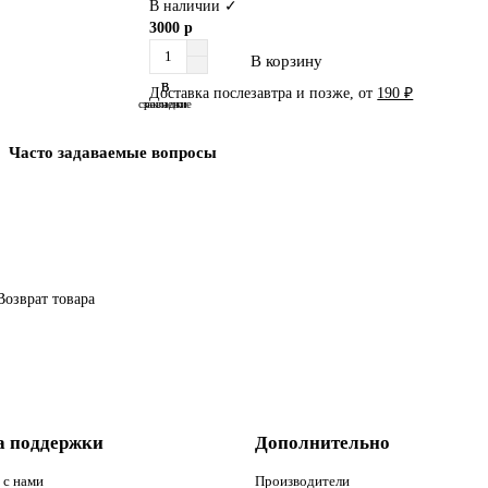
В наличии ✓
3000 р
В корзину
В
В
Доставка послезавтра и позже, от
190 ₽
сравнение
закладки
Часто задаваемые вопросы
Возврат товара
а поддержки
Дополнительно
 с нами
Производители