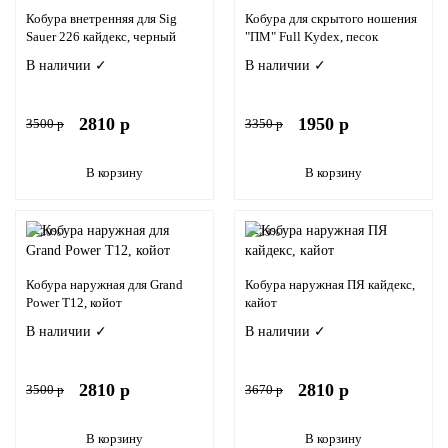
Кобура внетренняя для Sig
Кобура для скрытого ношения
Sauer 226 кайдекс, черный
"ПМ" Full Kydex, песок
В наличии ✓
В наличии ✓
2810 р
1950 р
3500 р
3350 р
В корзину
В корзину
-20%
-23%
Кобура наружная для Grand
Кобура наружная ПЯ кайдекс,
Power T12, койот
кайот
В наличии ✓
В наличии ✓
2810 р
2810 р
3500 р
3670 р
В корзину
В корзину