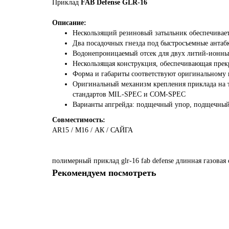
Приклад
FAB Defense GLR-16
Описание:
Нескользящий резиновый затыльник обеспечивает
Два посадочных гнезда под быстросъемные антаб
Водонепроницаемый отсек для двух литий-ионных
Нескользящая конструкция, обеспечивающая прек
Форма и габариты соответствуют оригинальному
Оригинальный механизм крепления приклада на т
стандартов MIL-SPEC и COM-SPEC
Варианты апгрейда: подщечный упор, подщечны
Совместимость:
AR15 / M16 / АК / САЙГА
полимерный
приклад
glr-16
fab
defense
длинная
газовая
Рекомендуем посмотреть