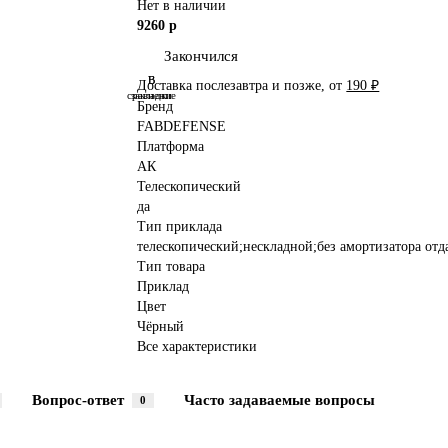
Нет в наличии
9260 р
Закончился
В
В
Доставка послезавтра и позже, от
190 ₽
сравнение
закладки
Бренд
FABDEFENSE
Платформа
АК
Телескопический
да
Тип приклада
телескопический;нескладной;без амортизатора отд
Тип товара
Приклад
Цвет
Чёрный
Все характеристики
Вопрос-ответ
Часто задаваемые вопросы
0