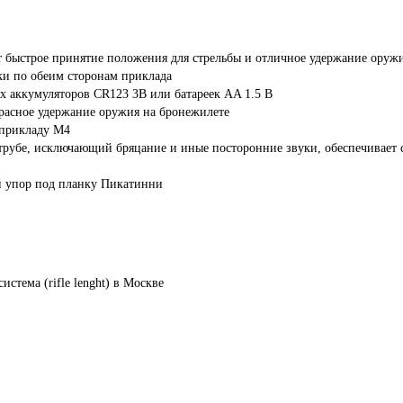
 быстрое принятие положения для стрельбы и отличное удержание оружи
ки по обеим сторонам приклада
 аккумуляторов CR123 3В или батареек AA 1.5 В
расное удержание оружия на бронежилете
 прикладу М4
рубе, исключающий бряцание и иные посторонние звуки, обеспечивает с
й упор под планку Пикатинни
система
(rifle
lenght)
в Москве