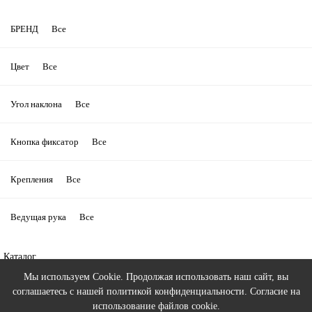
БРЕНД
Все
Цвет
Все
Угол наклона
Все
Кнопка фиксатор
Все
Крепления
Все
Ведущая рука
Все
Каталог
Поиск
Мы используем Cookie. Продолжая использовать наш сайт, вы
соглашаетесь с нашей
политикой конфиденциальности
. Согласие на
использование файлов cookie.
Аккаунт