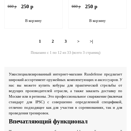
250 р
250 р
660 р
660 р
В корзину
В корзину
1
2
3
>
>|
Показано с 1 по 12 из 33 (всего 3 страниц)
Узкоспециализированный интернет-магазин Rusdefense предлагает
широкий ассортимент оружейных комплектующих и аксессуаров. У
нас вы можете купить кобуры для практической стрельбы от
ведущих производителей отрасли, а также заказать доставку по
Москве или в регионы. Это профессиональное снаряжение (включая
стандарт для IPSC) с совершенно определенной спецификой,
отлично подходящее как для участия в соревнованиях, так и для
проведения тренировок.
Впечатляющий функционал