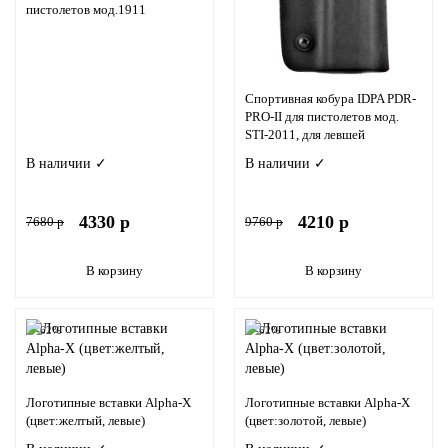
пистолетов мод.1911
Спортивная кобура IDPA PDR-
PRO-II для пистолетов мод.
STI-2011, для левшей
В наличии ✓
В наличии ✓
4330 р
4210 р
7680 р
9760 р
В корзину
В корзину
-62%
-62%
Логотипные вставки Alpha-X
Логотипные вставки Alpha-X
(цвет:желтый, левые)
(цвет:золотой, левые)