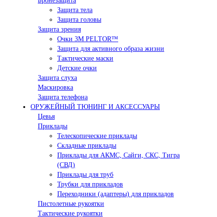
Бронезащита
Защита тела
Защита головы
Защита зрения
Очки 3М PELTOR™
Защита для активного образа жизни
Тактические маски
Детские очки
Защита слуха
Маскировка
Защита телефона
ОРУЖЕЙНЫЙ ТЮНИНГ И АКСЕССУАРЫ
Цевья
Приклады
Телескопические приклады
Складные приклады
Приклады для АКМС, Сайги, СКС, Тигра
(СВД)
Приклады для труб
Трубки для прикладов
Переходники (адаптеры) для прикладов
Пистолетные рукоятки
Тактические рукоятки