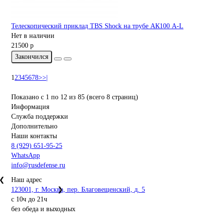
Телескопический приклад TBS Shock на трубе АК100 A-L
Нет в наличии
21500 р
Закончился
1
2
3
4
5
6
7
8
>
>|
Показано с 1 по 12 из 85 (всего 8 страниц)
Информация
Служба поддержки
Дополнительно
Наши контакты
8 (929) 651-95-25
WhatsApp
info@rusdefense.ru
❮
Наш адрес
123001, г. Москва, пер. Благовещенский, д. 5
❯
с 10ч до 21ч
без обеда и выходных