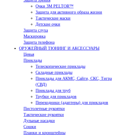
Защита зрения
Очки 3М PELTOR™
Защита для активного образа жизни
Тактические маски
Детские очки
Защита слуха
Маскировка
Защита телефона
ОРУЖЕЙНЫЙ ТЮНИНГ И АКСЕССУАРЫ
Цевья
Приклады
Телескопические приклады
Складные приклады
Приклады для АКМС, Сайги, СКС, Тигра
(СВД)
Приклады для труб
Трубки для прикладов
Переходники (адаптеры) для прикладов
Пистолетные рукоятки
Тактические рукоятки
Дульные насадки
Сошки
Планки и кронштейны