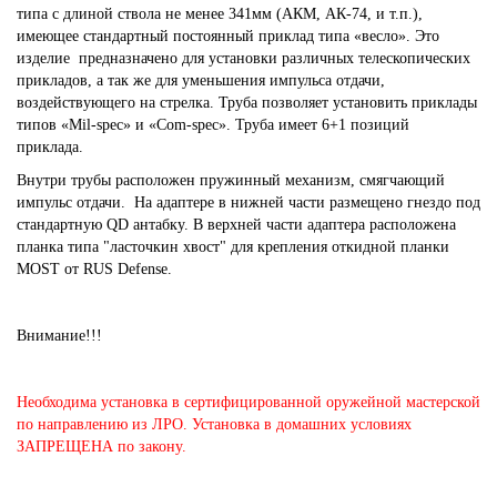
типа с длиной ствола не менее 341мм (АКМ, АК-74, и т.п.),
имеющее стандартный постоянный приклад типа «весло». Это
изделие предназначено для установки различных телескопических
прикладов, а так же для уменьшения импульса отдачи,
воздействующего на стрелка. Труба позволяет установить приклады
типов «Mil-spec» и «Com-spec». Труба имеет 6+1 позиций
приклада.
Внутри трубы расположен пружинный механизм, смягчающий
импульс отдачи. На адаптере в нижней части размещено гнездо под
стандартную
QD антабку
. В верхней части адаптера расположена
планка типа "ласточкин хвост" для крепления
откидной планки
MOST
от RUS Defense.
Внимание!!!
Необходима установка в сертифицированной оружейной мастерской
по направлению из ЛРО. Установка в домашних условиях
ЗАПРЕЩЕНА по закону.