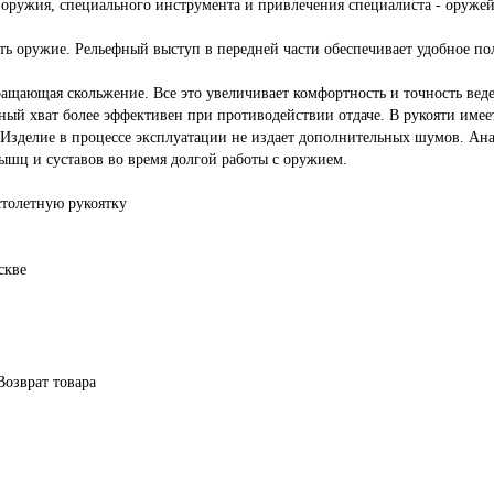
 оружия, специального инструмента и привлечения специалиста - оружей
ь оружие. Рельефный выступ в передней части обеспечивает удобное пол
ащающая скольжение. Все это увеличивает комфортность и точность веден
ный хват более эффективен при противодействии отдаче. В рукояти имее
 Изделие в процессе эксплуатации не издает дополнительных шумов. Ана
ышц и суставов во время долгой работы с оружием.
толетную рукоятку
скве
Возврат товара