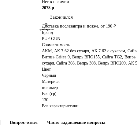
Нет в наличии
2078 р
Закончился
В
В
Доставка послезавтра и позже, от
190 ₽
сравнение
закладки
Бренд
PUF GUN
Совместимость
AKM, АК 7 62 без сухаря, АК 7 62 с сухарем, Сайг
Витязь Сайга 9, Вепрь ВПО155, Сайга TG2, Вепрь 
сухаря, Сайга 308, Вепрь 308, Вепрь ВПО209, АК 5
Цвет
Чёрный
Материал
полимер
Вес (гр)
130
Все характеристики
Вопрос-ответ
Часто задаваемые вопросы