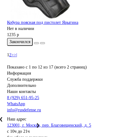
Кобура поясная под пистолет Ярыгина
Нет в наличии
1235 р
Закончился
1
2
>
>|
Показано с 1 по 12 из 17 (всего 2 страниц)
Информация
Служба поддержки
Дополнительно
Наши контакты
8 (929) 651-95-25
WhatsApp
info@rusdefense.ru
❮
Наш адрес
123001, г. Москва, пер. Благовещенский, д. 5
❯
с 10ч до 21ч