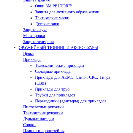
Защита зрения
Очки 3М PELTOR™
Защита для активного образа жизни
Тактические маски
Детские очки
Защита слуха
Маскировка
Защита телефона
ОРУЖЕЙНЫЙ ТЮНИНГ И АКСЕССУАРЫ
Цевья
Приклады
Телескопические приклады
Складные приклады
Приклады для АКМС, Сайги, СКС, Тигра
(СВД)
Приклады для труб
Трубки для прикладов
Переходники (адаптеры) для прикладов
Пистолетные рукоятки
Тактические рукоятки
Дульные насадки
Сошки
Планки и кронштейны