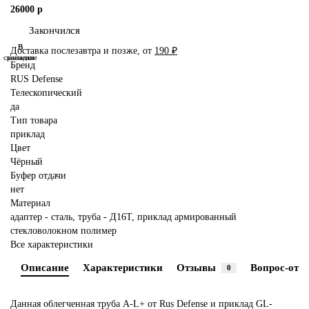
26000 р
Закончился
В
В
Доставка послезавтра и позже, от
190 ₽
сравнение
закладки
Бренд
RUS Defense
Телескопический
да
Тип товара
приклад
Цвет
Чёрный
Буфер отдачи
нет
Материал
адаптер - сталь, труба - Д16Т, приклад армированный
стекловолокном полимер
Все характеристики
Описание
Характеристики
Отзывы
Вопрос-отве
0
Данная облегченная труба A-L+ от Rus Defense и приклад GL-