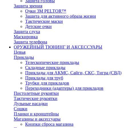
Защита головы
Защита зрения
Очки 3М PELTOR™
Защита для активного образа жизни
Тактические маски
Детские очки
Защита слуха
Маскировка
Защита телефона
ОРУЖЕЙНЫЙ ТЮНИНГ И АКСЕССУАРЫ
Цевья
Приклады
Телескопические приклады
Складные приклады
Приклады для АКМС, Сайги, СКС, Тигра (СВД)
Приклады для труб
Трубки для прикладов
Переходники (адаптеры) для прикладов
Пистолетные рукоятки
Тактические рукоятки
Дульные насадки
Сошки
Планки и кронштейны
Магазины и аксессуары
Кнопки сброса магазина