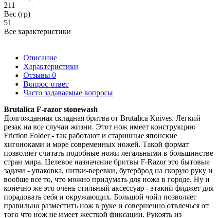
211
Вес (гр)
51
Все характеристики
Описание
Характеристики
Отзывы
0
Вопрос-ответ
Часто задаваемые вопросы
Brutalica F-razor stonewash
Долгожданная складная бритва от Brutalica Knives. Легкий
резак на все случаи жизни. Этот нож имеет конструкцию
Friction Folder - так работают и старинные японские
хигоноками и море современных ножей. Такой формат
позволяет считать подобные ножи легальными в большинстве
стран мира. Целевое назначение бритвы F-Razor это бытовые
задачи - упаковка, нитки-веревки, бутерброд на скорую руку и
вообще все то, что можно придумать для ножа в городе. Ну и
конечно же это очень стильный аксессуар - этакий фиджет для
порадовать себя и окружающих. Большой чойл позволяет
правильно разместить нож в руке и совершенно отвлечься от
того что нож не имеет жесткой фиксации. Рукоять из