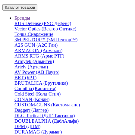
Каталог товаров
Бренды
RUS Defense (РУС Дефенс)
Vector Optics (Вектор Оптикc)
Точка.Снаряжение
3М PELTOR™ (3М Пелтор™)
A2S GUN (А2С Ган)
ARMACON (Армакон)
ARMS RTG (Армс РТГ)
Armytek (Армитек)
Artelv (Артельв)
AV Power (АВ Пауэр)
BRT (БРТ)
BRUTALICA (Бруталика)
Carinthia (Каринтия)
Cold Steel (Колд Стил)
CONAN (Конан)
CUSTOM-GUNS (Кастом-ганс)
Daggerr (Даггер)
DLG Tactical (ДЛГ Тактикал)
DOUBLEALPHA (ДаблАльфа)
DPM (ДПМ)
DURAMAG (Дурамаг)