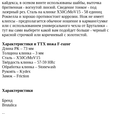
кайдекса, в осевом винте использованы шайбы, выточка
бритвенная - вогнутой линзой. Сведение тонкое - под
лазерный рез. Сталь на клинке X50CrMoV15 - 58 единиц
Роквелла и хорошо противостоит коррозии. Нож не имеет
клипсы - предполагается обычное ношение в кармане/сумке
или с использованием универсального чехла от Бруталики -
тут вы сами выберете какой вам подойдет больше - черный с
красной строчкой или коричневый с золотистой.
Характеристики и ТТХ ножа F-razor
Длина РК – 73 мм
Толщина клинка – 3 мм
Сталь – X50CrMoV15
Твёрдость клинка – 57-59 HRc
Обработка клинка – Stonewash
Рукоять – Kydex
Замок – Friction
Характеристики
Бренд
Brutalica