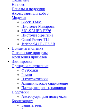
Скрытные
На пояс
Пеналы и подсумки
Аксессуары для кобур
Модели:
Glock 9 ММ
Пистолет Макарова
SIG-SAUER P226
Пистолет Ярыгина
Grand Power T12
Jericho 941 F / FS / R
Прицелы и оптика
Оптические прицелы
Крепления прицелов
Экипировка
Одежда и снаряжение
Футболки
Ремни
Пятиточечники
Альпинистское снаряжение
Патчи, шевроны, нашивки
Подсумки
Аксессуары для подсумков
Бронезащита
Защита тела