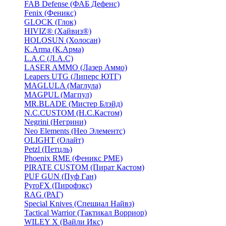
FAB Defense (ФАБ Дефенс)
Fenix (Феникс)
GLOCK (Глок)
HIVIZ® (Хайвиз®)
HOLOSUN (Холосан)
K.Arma (К.Арма)
L.A.C (Л.А.С)
LASER AMMO (Лазер Аммо)
Leapers UTG (Липерс ЮТГ)
MAGLULA (Маглула)
MAGPUL (Магпул)
MR.BLADE (Мистер Блэйд)
N.C.CUSTOM (Н.С.Кастом)
Negrini (Негрини)
Neo Elements (Нео Элементс)
OLIGHT (Олайт)
Petzl (Петцль)
Phoenix RME (Феникс РМЕ)
PIRATE CUSTOM (Пират Кастом)
PUF GUN (Пуф Ган)
PyroFX (Пирофэкс)
RAG (РАГ)
Special Knives (Спешиал Найвз)
Tactical Warrior (Тактикал Ворриор)
WILEY X (Вайли Икс)