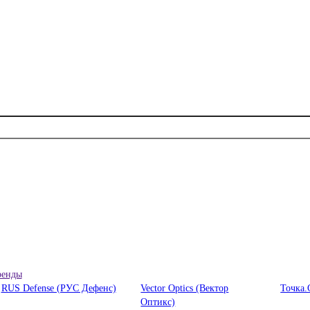
ренды
RUS Defense (РУС Дефенс)
Vector Optics (Вектор
Точка.
Оптикc)