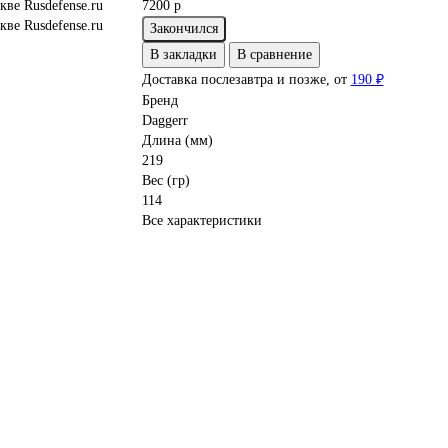
7200 р
Закончился
В закладки
В сравнение
Доставка послезавтра и позже, от
190 ₽
Бренд
Daggerr
Длина (мм)
219
Вес (гр)
114
Все характеристики