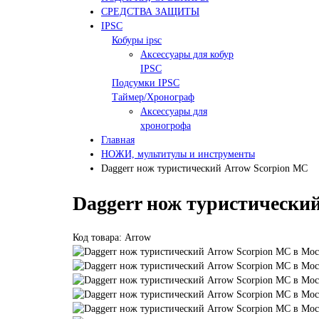
СРЕДСТВА ЗАЩИТЫ
IPSC
Кобуры ipsc
Аксессуары для кобур
IPSC
Подсумки IPSC
Таймер/Хронограф
Аксессуары для
хроногрофа
Главная
НОЖИ, мультитулы и инструменты
Daggerr нож туристический Arrow Scorpion MC
Daggerr нож туристически
Код товара: Arrow