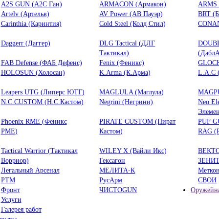
A2S GUN (А2С Ган)
ARMACON (Армакон)
ARMS 
Artelv (Артельв)
AV Power (АВ Пауэр)
BRT (
Carinthia (Каринтия)
Cold Steel (Колд Стил)
CONAN
Daggerr (Даггер)
DLG Tactical (ДЛГ
DOUB
Тактикал)
(ДаблА
FAB Defense (ФАБ Дефенс)
Fenix (Феникс)
GLOCK
HOLOSUN (Холосан)
K.Arma (К.Арма)
L.A.C 
Leapers UTG (Липерс ЮТГ)
MAGLULA (Маглула)
MAGPU
N.C.CUSTOM (Н.С.Кастом)
Negrini (Негрини)
Neo El
Элемен
Phoenix RME (Феникс
PIRATE CUSTOM (Пират
PUF G
РМЕ)
Кастом)
RAG (
Tactical Warrior (Тактикал
WILEY X (Вайли Икс)
ВЕКТ
Ворриор)
Гексагон
ЗЕНИ
Легальный Арсенал
МЕЛИТА-К
Метко
РТМ
РусАрм
СВОИ
Фронт
ЧИСТОGUN
Оружейна
Услуги
Галерея работ