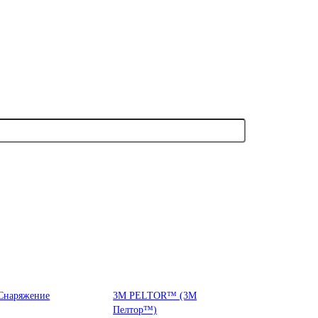
Снаряжение
3М PELTOR™ (3М
Пелтор™)