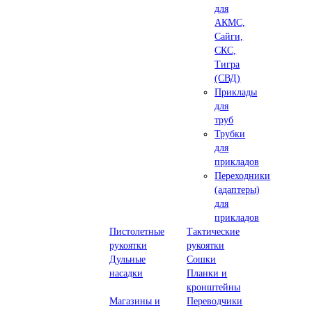
для
АКМС,
Сайги,
СКС,
Тигра
(СВД)
Приклады
для
труб
Трубки
для
прикладов
Переходники
(адаптеры)
для
прикладов
Пистолетные
Тактические
рукоятки
рукоятки
Дульные
Сошки
насадки
Планки и
кронштейны
Магазины и
Переводчики