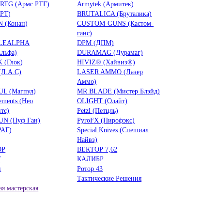
RTG (Армс РТГ)
Armytek (Армитек)
БРТ)
BRUTALICA (Бруталика)
 (Конан)
CUSTOM-GUNS (Кастом-
ганс)
LEALPHA
DPM (ДПМ)
льфа)
DURAMAG (Дурамаг)
 (Глок)
HIVIZ® (Хайвиз®)
(Л.А.С)
LASER AMMO (Лазер
Аммо)
L (Магпул)
MR.BLADE (Мистер Блэйд)
ements (Нео
OLIGHT (Олайт)
тс)
Petzl (Петцль)
UN (Пуф Ган)
PyroFX (Пирофэкс)
РАГ)
Special Knives (Спешиал
Найвз)
ОР
ВЕКТОР 7,62
Т
КАЛИБР
н
Ротор 43
Тактические Решения
я мастерская