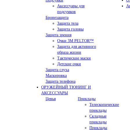
Подсумки
О
Аксессуары для
А
подсумков
Бронезащита
Защита тела
Защита головы
Защита зрения
Очки 3М PELTOR™
Защита для активного
образа жизни
Тактические маски
Детские очки
Защита слуха
Маскировка
Защита телефона
ОРУЖЕЙНЫЙ ТЮНИНГ И
АКСЕССУАРЫ
Цевья
Приклады
Телескопические
приклады
Складные
приклады
Приклады