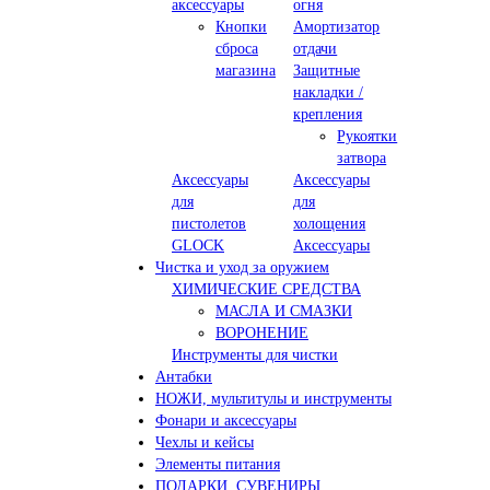
аксессуары
огня
Кнопки
Амортизатор
сброса
отдачи
магазина
Защитные
накладки /
крепления
Рукоятки
затвора
Аксессуары
Аксессуары
для
для
пистолетов
холощения
GLOCK
Аксессуары
Чистка и уход за оружием
ХИМИЧЕСКИЕ СРЕДСТВА
МАСЛА И СМАЗКИ
ВОРОНЕНИЕ
Инструменты для чистки
Антабки
НОЖИ, мультитулы и инструменты
Фонари и аксессуары
Чехлы и кейсы
Элементы питания
ПОДАРКИ, СУВЕНИРЫ