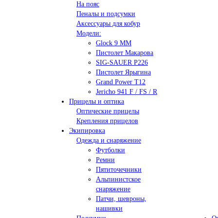
На пояс
Пеналы и подсумки
Аксессуары для кобур
Модели:
Glock 9 ММ
Пистолет Макарова
SIG-SAUER P226
Пистолет Ярыгина
Grand Power T12
Jericho 941 F / FS / R
Прицелы и оптика
Оптические прицелы
Крепления прицелов
Экипировка
Одежда и снаряжение
Футболки
Ремни
Пятиточечники
Альпинистское
снаряжение
Патчи, шевроны,
нашивки