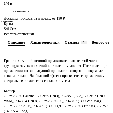
140 р
Закончился
В
В
Доставка послезавтра и позже, от
190 ₽
сравнение
закладки
Бренд
Stil Crin
Все характеристики
Описание
Характеристики
Отзывы
Вопрос-отве
0
Ершик с латунной щетиной предназначен для жесткой чистки
трудноудаляемых наслоений в стволе и омеднения. Изготовлен при
применении тонкой латунной проволоки, которая не повреждает
каналы стволов. Наибольший эффект проявляется с применением
специальных химических составов и масел.
Калибр
7.62х33 (.30 Carbine), 7.62х39 (.300), 7.62х51 (.308), 7.62х53 (.300
WSM), 7.62х54 (.300), 7.62х63 (.30-06), 7.62х67 (.300 Win Mag),
7.65х17 (.32 ACP), 7.65х21 (.30 Luger), 7.7x56 (.303 British), 7.75х23
(.32 S&W Long)