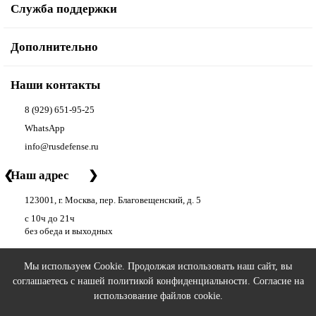
Служба поддержки
Дополнительно
Наши контакты
8 (929) 651-95-25
WhatsApp
info@rusdefense.ru
❮
Наш адрес
❯
123001, г. Москва, пер. Благовещенский, д. 5
с 10ч до 21ч
без обеда и выходных
Мы используем Cookie. Продолжая использовать наш сайт, вы
соглашаетесь с нашей
политикой конфиденциальности
. Согласие на
РУС ДЕФЕНС | RUS DEFENSE ©
2026 - аксессуары для оружия
использование файлов cookie.