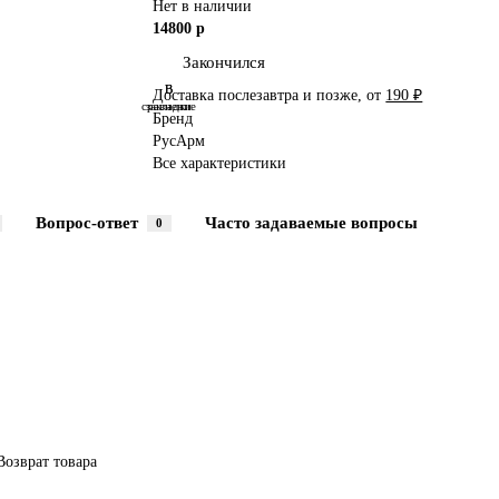
Нет в наличии
14800 р
Закончился
В
В
Доставка послезавтра и позже, от
190 ₽
сравнение
закладки
Бренд
РусАрм
Все характеристики
Вопрос-ответ
Часто задаваемые вопросы
0
Возврат товара