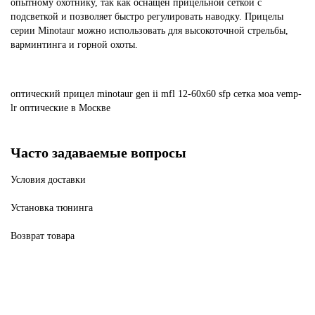
опытному охотнику, так как оснащён прицельной сеткой с
подсветкой и позволяет быстро регулировать наводку. Прицелы
серии Minotaur можно использовать для высокоточной стрельбы,
варминтинга и горной охоты.
оптический
прицел
minotaur
gen
ii
mfl
12-60x60
sfp
сетка
моа
vemp-
lr
оптические
в Москве
Часто задаваемые вопросы
Условия доставки
Установка тюнинга
Возврат товара