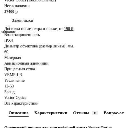
Vector Optics (Вектор Оптикс)
Нет в наличии
37400 р
Закончился
В
В
Доставка послезавтра и позже, от
190 ₽
сравнение
закладки
Влагозащищенность
IPX4
Диаметр объектива (размер линзы), мм.
60
Материал
Авиационный алюминий
Прицельная сетка
VEMP-LR
Увеличение
12-60
Бренд
Vector Optics
Все характеристики
Описание
Характеристики
Отзывы
Вопрос-отве
0
Оптический прицел для дальнобойной охоты Vector Optics