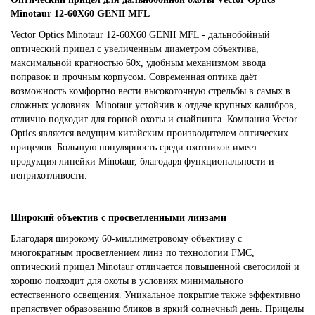
Minotaur 12-60X60 GENII MFL
Vector Optics Minotaur 12-60X60 GENII MFL - дальнобойный
оптический прицел с увеличенным диаметром объектива,
максимальной кратностью 60х, удобным механизмом ввода
поправок и прочным корпусом. Современная оптика даёт
возможность комфортно вести высокоточную стрельбы в самых в
сложных условиях. Minotaur устойчив к отдаче крупных калибров,
отлично подходит для горной охоты и снайпинга. Компания Vector
Optics является ведущим китайским производителем оптических
прицелов. Большую популярность среди охотников имеет
продукция линейки Minotaur, благодаря функциональности и
неприхотливости.
Широкий объектив с просветленными линзами
Благодаря широкому 60-миллиметровому объективу с
многократным просветлением линз по технологии FMC,
оптический прицел Minotaur отличается повышенной светосилой и
хорошо подходит для охоты в условиях минимального
естественного освещения. Уникальное покрытие также эффективно
препяствует образованию бликов в яркий солнечный день. Прицелы