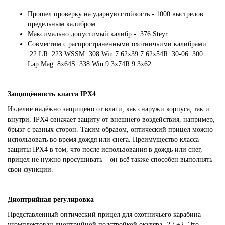
Прошел проверку на ударную стойкость - 1000 выстрелов
предельным калибром
Максимально допустимый калибр - .376 Steyr
Совместим с распространенными охотничьими калибрами:
.22 LR .223 WSSM .308 Win 7.62x39 7.62x54R .30-06 .300
Lap.Mag. 8x64S .338 Win 9.3x74R 9.3x62
Защищённость класса IPX4
Изделие надёжно защищено от влаги, как снаружи корпуса, так и
внутри. IPX4 означает защиту от внешнего воздействия, например,
брызг с разных сторон. Таким образом, оптический прицел можно
использовать во время дождя или снега. Преимущество класса
защиты IPX4 в том, что после использования в дождь или снег,
прицел не нужно просушивать – он всё также способен выполнять
свои функции.
Диоптрийная регулировка
Представленный оптический прицел для охотничьего карабина
укомплектован диоптрийной подстройкой окуляра -2 / +2. Это