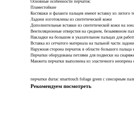
Основные особенности перчаток:
Пламестойкие
Костяшки и фаланги пальцев имеют вставку из литого 
Ладони изготовлены из синтетической кожи
Дополнительные вставки из синтетической кожи на зона
Вентиляционные отверстия на среднем, безымянном па
Накладки на большом и указательном пальцах для работ
Вставка из сетчатого материала на тыльной части ладо
Наружная сторона перчаток в области большого пальца 
Перчатки оборудованы петлями для подвески на снаряж
Манжета перчатки выполнена из эластичного неопрена с
перчатки
durtac
smarttouch
foliage
green
с
сенсорным
пал
Рекомендуем посмотреть
-34%
Перчатки DURTAC SmartTouch Black с сенсорным паль
Нет в наличии