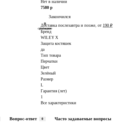
Нет в наличии
7580 р
Закончился
В
В
Доставка послезавтра и позже, от
190 ₽
сравнение
закладки
Бренд
WILEY X
Защита костяшек
да
Тип товара
Перчатки
Цвет
Зелёный
Размер
L
Гарантия (лет)
1
Все характеристики
Вопрос-ответ
Часто задаваемые вопросы
0