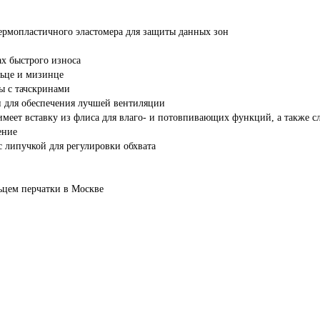
термопластичного эластомера для защиты данных зон
х быстрого износа
льце и мизинце
ы с тачскринами
ни для обеспечения лучшей вентиляции
имеет вставку из флиса для влаго- и потовпивающих функций, а также с
ение
 липучкой для регулировки обхвата
ьцем
перчатки
в Москве
цем